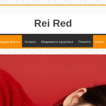
Rei Red
едшие факты
Космос
Медицина и здоровье
Планета
Наука