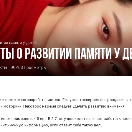
итии памяти у детей
ты о развитии памяти у д
кты
403 Просмотры
ев и постепенно «нараба­тывается». Ее нужно трени­ровать с рождения ч
ой мотори­ки. Некоторое время следует уделять развитию внимания.
шек пример­но в 4-5 лет. В 5-7 лету дошко­лят начинает работать про
мнить нужную информацию, если ставит себе такую цель.