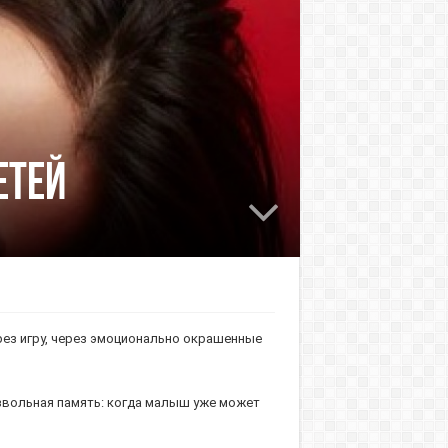
етей
ерез игру, через эмоционально окрашен­ные
из­вольная память: когда малыш уже может