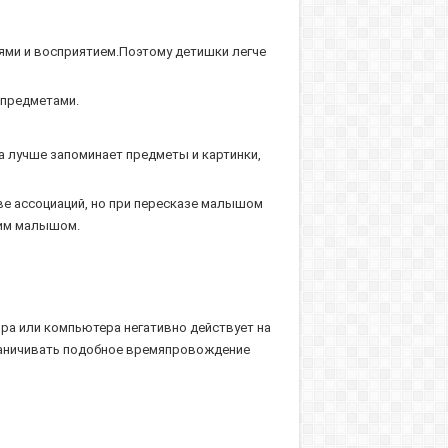
­ями и восприятием.Поэтому детишки легче
 предметами.
а лучше запоминает предметы и кар­тинки,
ве ассоциаций, но при пересказе малышом
оим малышом.
ора или компьютера негативно действует на
граничивать подобное времяпровождение