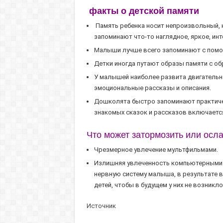
факты о детской памяти
Память ребенка носит непроизвольный, н
запоминают что-то наглядное, яркое, инт
Малыши лучше всего запоминают с помощь
Детки иногда путают образы памяти с об
У малышей наиболее развита двигательная
эмоциональные рассказы и описания.
Дошколята быстро запоминают практичес
знакомых сказок и рассказов включаетс
Что может затормозить или осл
Чрезмерное увлечение мультфильмами.
Излишняя увлеченность компьютерными иг
нерв­ную систему малыша, в результате
детей, чтобы в будущем у них не возникл
Источник