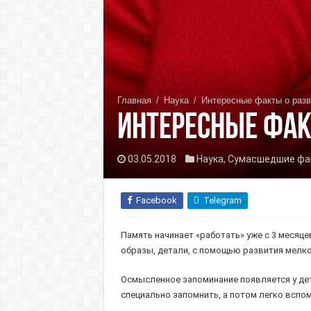
Главная
/
Наука
/
Интересные факты о разв
Интересные фак
03.05.2018
Наука
,
Сумасшедшие фа
Facebook
Telegram
Память на­чинает «работать» уже с 3 ме­сяц
образы, детали, с помо­щью развития мелк
Осмысленное запоминание появляется у дети
специально запом­нить, а потом легко вспо