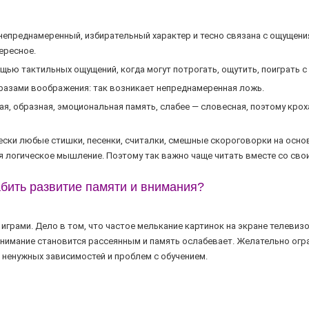
епреднамерен­ный, избирательный характер и тесно связана с ощущени
ересное.
ю так­тильных ощущений, когда могут потрогать, ощутить, поиграть с
разами вооб­ражения: так возникает непреднамеренная ложь.
, образная, эмоциональная па­мять, слабее — словесная, поэтому крох
ки любые стишки, песенки, считал­ки, смешные скороговорки на осно
я логическое мышление. Поэтому так важно чаще читать вместе со св
абить развитие памяти и внимания?
рами. Дело в том, что частое мель­кание картинок на экране телевиз
 внимание становится рассеянным и память ослабевает. Желательно о
о ненужных зависимостей и проблем с обучением.