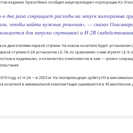
 этом изданию Space News сообщил вице-президент корпорации Ко Огас
 в два раза сокращает расходы на запуск килограмма гру
али, чтобы найти нужные решения», — сказал Огасавар
ользуется для запуска спутников) и H-2B (задействована
ться двигателями первой ступени. На новом носителе будет установлен
ервой ступени H-2A установлен LE-7A, по сравнению с ним агрегат LE-9, 
 простым и надежным», а количество компонентов в нем — «резко сокращ
испытания.
2019 году, от H-2A — в 2023-м. На геопереходную орбиту H3 в максималь
ка носителя в минимальной комплектации оценивается в 45 миллионов д