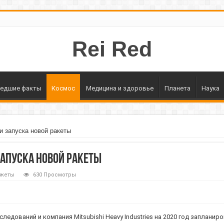
Rei Red
едшие факты
Космос
Медицина и здоровье
Планета
Наука
ки запуска новой ракеты
запуска новой ракеты
джеты
630 Просмотры
едований и компания Mitsubishi Heavy Industries на 2020 год запланир