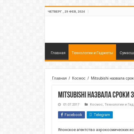
ЧЕТВЕРГ , 29 ФЕВ, 2024
Главная
Технологии и Гаджеты
Сумасш
Главная
/
Космос
/
Mitsubishi назвала сро
Mitsubishi назвала сроки 
01.07.2017
Космос
,
Технологии и Га
Facebook
Telegram
Японское агентство аэрокосмических иссл