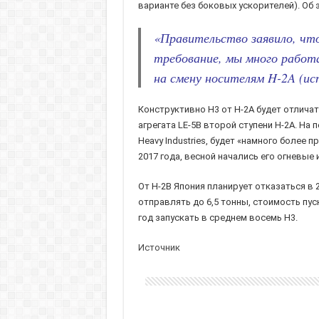
варианте без боковых ускорителей). Об
«Правительство заявило, что
требование, мы много работ
на смену носителям H-2A (исп
Конструктивно H3 от H-2A будет отлича
агрегата LE-5B второй ступени H-2A. На п
Heavy Industries, будет «намного более
2017 года, весной начались его огневые 
От H-2B Япония планирует отказаться в 
отправлять до 6,5 тонны, стоимость пус
год запускать в среднем восемь H3.
Источник