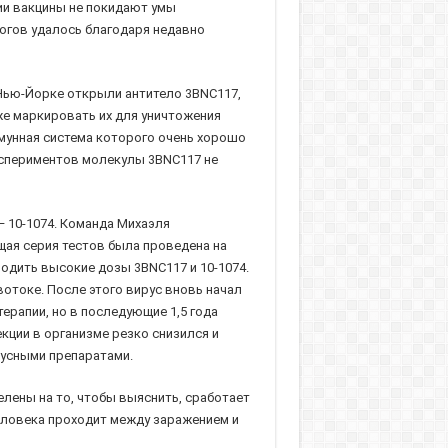
ии вакцины не покидают умы
логов удалось благодаря недавно
 Нью-Йорке открыли антитело 3BNC117,
е маркировать их для уничтожения
мунная система которого очень хорошо
экспериментов молекулы 3BNC117 не
— 10-1074. Команда Михаэля
щая серия тестов была проведена на
водить высокие дозы 3BNC117 и 10-1074.
отоке. После этого вирус вновь начал
рапии, но в последующие 1,5 года
екции в организме резко снизился и
русными препаратами.
елены на то, чтобы выяснить, сработает
человека проходит между заражением и