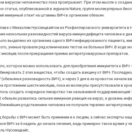
ным вирусом человечество пока проигрывает. При этом мысли о создан
но статье, опубликованной в журнале Nature, группе молекулярных био
й иммунный ответ на штаммы ВИЧ в организме обезьян.
главе с Михаэлем Нуссенцвайгом из Рокфеллеровского университета в
ие нескольких разновидностей вируса иммунодефицита человека и даж
ыло выделено из организма одного ВИЧ-инфицированного пациента, им
того, ученые провели ряд клинических тестов на больных ВИЧ. В ходе 
2 месяцев после прекращения приема антиретровирусных препаратов.
ело, которое можно использовать для приобретения иммунитета к ВИЧ 
инировать 2 этих вещества, чтобы создать вакцину от ВИЧ. Последую
 (обезьянья разновидность ВИЧ), и через 3 дня в их кровоток начали в
а протяжении шести месяцев, пока их молекулы присутствовали в кров
лось создать очередное лекарство так называемой поддерживающей те
2 обезьян развилась сильная иммунная реакция на вирус, а уровень инф
о ближайшие родственники человека не получали терапию антиретрови
д борьбы с ВИЧ может быть применим и к людям, а сейчас эксперты нац
хся ВИЧ за 6 недель до начала лечения, ведь примерно такое время у 
ль Нуссенцвайг,