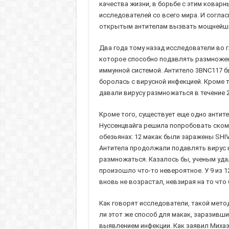
качества жизни, в борьбе с этим ковар
исследователей со всего мира. И соглас
открытым антителам вызвать мощнейши
Два года тому назад исследователи во 
которое способно подавлять размножен
иммунной системой. Антитело 3BNC117 б
боролась с вирусной инфекцией. Кроме 
давали вирусу размножаться в течение 
Кроме того, существует еще одно антит
Нуссенцвайга решила попробовать скомб
обезьянах: 12 макак были заражены SHIV
Антитела продолжали подавлять вирус н
размножаться. Казалось бы, ученым уда
произошло что-то невероятное. У 9 из 1
вновь не возрастал, невзирая на то чт
Как говорят исследователи, такой мето
ли этот же способ для макак, заразивши
выявлением инфекции. Как заявил Михаэ