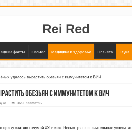
Rei Red
едшие факты
Космос
Медицина и здоровье
Планета
Наука
чёных удалось вырастить обезьян с иммунитетом к ВИЧ
растить обезьян с иммунитетом к ВИЧ
аука
465 Просмотры
 праву считают «чумой XXI века». Несмотря на значительные успехи во