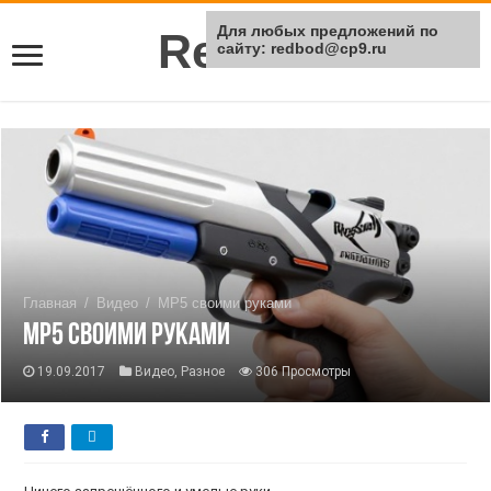
Для любых предложений по
Rei Red
сайту: redbod@cp9.ru
Главная
/
Видео
/
МР5 своими руками
МР5 своими руками
19.09.2017
Видео
,
Разное
306 Просмотры