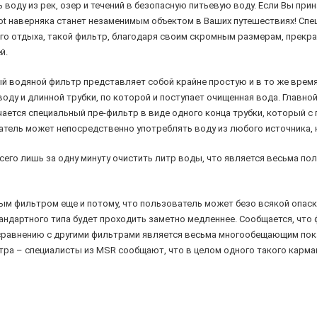
воду из рек, озер и течений в безопасную питьевую воду. Если Вы при
hot наверняка станет незаменимым объектом в Ваших путешествиях! Сп
о отдыха, такой фильтр, благодаря своим скромным размерам, прекра
й.
ный водяной фильтр представляет собой крайне простую и в то же вре
оду и длинной трубки, по которой и поступает очищенная вода. Главно
чается специальный пре-фильтр в виде одного конца трубки, который с
атель может непосредственно употреблять воду из любого источника, 
его лишь за одну минуту очистить литр воды, что является весьма пол
ным фильтром еще и потому, что пользователь может безо всякой опаск
тандартного типа будет проходить заметно медленнее. Сообщается, что
о сравнению с другими фильтрами является весьма многообещающим по
ра – специалисты из MSR сообщают, что в целом одного такого карман