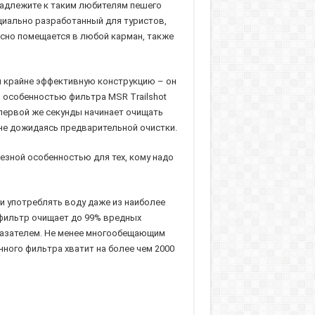
надлежите к таким любителям пешего
ециально разработанный для туристов,
сно помещается в любой карман, также
мя крайне эффективную конструкцию – он
й особенностью фильтра MSR Trailshot
 первой же секунды начинает очищать
не дожидаясь предварительной очистки.
езной особенностью для тех, кому надо
и употреблять воду даже из наиболее
 фильтр очищает до 99% вредных
казателем. Не менее многообещающим
ного фильтра хватит на более чем 2000