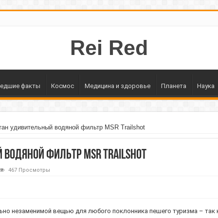
Rei Red
едшие факты
Космос
Медицина и здоровье
Планета
Наука
тан удивительный водяной фильтр MSR Trailshot
 водяной фильтр MSR Trailshot
467 Просмотры
но незаменимой вещью для любого поклонника пешего туризма – так 