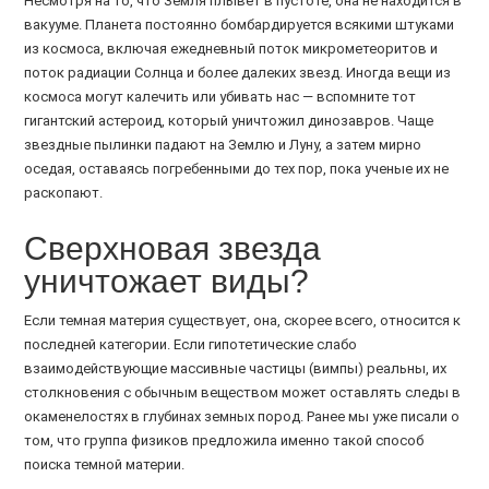
Несмотря на то, что Земля плывет в пустоте, она не находится в
вакууме. Планета постоянно бомбардируется всякими штуками
из космоса, включая ежедневный поток микрометеоритов и
поток радиации Солнца и более далеких звезд. Иногда вещи из
космоса могут калечить или убивать нас — вспомните тот
гигантский астероид, который уничтожил динозавров. Чаще
звездные пылинки падают на Землю и Луну, а затем мирно
оседая, оставаясь погребенными до тех пор, пока ученые их не
раскопают.
Сверхновая звезда
уничтожает виды?
Если темная материя существует, она, скорее всего, относится к
последней категории. Если гипотетические слабо
взаимодействующие массивные частицы (вимпы) реальны, их
столкновения с обычным веществом может оставлять следы в
окаменелостях в глубинах земных пород. Ранее мы уже писали о
том, что группа физиков предложила именно такой способ
поиска темной материи.