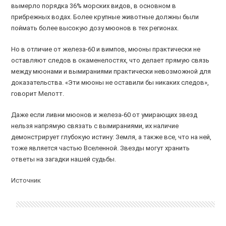
вымерло порядка 36% морских видов, в основном в
прибрежных водах. Более крупные животные должны были
поймать более высокую дозу мюонов в тех регионах.
Но в отличие от железа-60 и вимпов, мюоны практически не
оставляют следов в окаменелостях, что делает прямую связь
между мюонами и вымираниями практически невозможной для
доказательства. «Эти мюоны не оставили бы никаких следов»,
говорит Мелотт.
Даже если ливни мюонов и железа-60 от умирающих звезд
нельзя напрямую связать с вымираниями, их наличие
демонстрирует глубокую истину: Земля, а также все, что на ней,
тоже является частью Вселенной. Звезды могут хранить
ответы на загадки нашей судьбы.
Источник