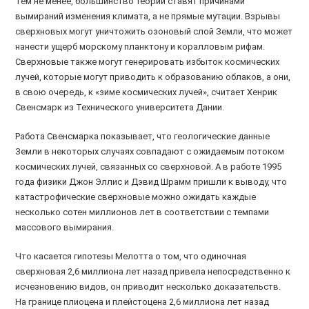
Тем не менее, большинство теорий ставят причинами
вымираний изменения климата, а не прямые мутации. Взрывы
сверхновых могут уничтожить озоновый слой Земли, что может
нанести ущерб морскому планктону и коралловым рифам.
Сверхновые также могут генерировать избыток космических
лучей, которые могут приводить к образованию облаков, а они,
в свою очередь, к «зиме космических лучей», считает Хенрик
Свенсмарк из Технического университета Дании.
Работа Свенсмарка показывает, что геологические данные
Земли в некоторых случаях совпадают с ожидаемым потоком
космических лучей, связанных со сверхновой. А в работе 1995
года физики Джон Эллис и Дэвид Шрамм пришли к выводу, что
катастрофические сверхновые можно ожидать каждые
несколько сотен миллионов лет в соответствии с темпами
массового вымирания.
Что касается гипотезы Мелотта о том, что одиночная
сверхновая 2,6 миллиона лет назад привела непосредственно к
исчезновению видов, он приводит несколько доказательств.
На границе плиоцена и плейстоцена 2,6 миллиона лет назад