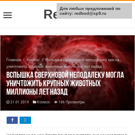
Для любых предложений по
Rei Red
сайту: redbod@cp9.ru
Главная
/
Космос
/
Вспышка сверхновой неподалеку могла
уничтожить крупных животных миллионы лет назад
Вспышка сверхновой неподалеку могла
уничтожить крупных животных
миллионы лет назад
21.01.2019
Космос
186 Просмотры