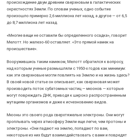
происхождение двум древним сверхновым в галактических
окрестностях Земли. По словам ученых, одно событие
произошло примерно 2,6 миллиона лет назад, а другое — от 6,5
до 8,7 миллиона лет назад.
«Многие вещи не оставили бы определенного осадка», говорит
Мелотт. Но железо-60 оставляет. «Это прямой намек на
происшествие».
Вооружившись таким намеком, Мелотт обратился к вопросу,
над которым ученые размышляли с 1950-х годов как минимум:
как эти сверхновые могли повлиять на Землю и на жизнь здесь?
В своей новой статье он описывает, как сверхновая может
производить поток субатомных частиц — мюонов — которые
могут повреждать ДНК, приводя к широко распространенным
мутациям организмов и даже к исчезновению видов.
Мюоны это своего рода сверхтяжелые электроны. Они могут
проплывать через атмосферу Земли еще легче, чем протоны и
электроны. «Они падают на землю, попадают по вам,
некоторые из них будут взаимодействовать с вами и повредят