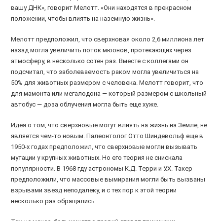
вашу ДНК», говорит Мелотт. «Они находятся в прекрасном
положении, чтобы влиять на наземную жизнь».
Мелотт предположил, что сверхновая около 2,6 миллиона лет
назад могла увеличить поток мюонов, протекающих через
атмосферу, в несколько сотен раз. Вместе с коллегами он
подсчитал, что заболеваемость раком могла увеличиться на
50% для животных размером с человека. Мелотт говорит, что
для мамонта или мегалодона — который размером с школьный
автобус — доза облучения могла быть еще хуже.
Идея о том, что сверхновые могут влиять на жизнь на Земле, не
является чем-то новым. Палеонтолог Отто Шиндевольф еще в
1950-х годах предположил, что сверхновые могли вызывать
мутации у крупных животных. Но его теория не снискала
популярности. В 1968 гду астрономы К.Д. Терри и У.Х. Такер
предположили, что массовые вымирания могли быть вызваны
взрывами звезд неподалеку, и с тех пор к этой теории
несколько раз обращались.