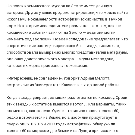
Но поиск космического мусора на Земле имеет длинную
историю. Другие ученые продемонстрировали, что можно найти
ископаемые окаменелости астрофизических частиц в земной
коре. Некоторые исследователи размышляют о том, как эти
космические события влияют на Землю — ведь они могли
изменить ход эволюции. Новое исследование предполагает, что
энергетические частицы взрывающейся звезды, возможно,
способствовали вымиранию многих представителей мегафауны,
включая доисторического монстра — акулы мегалодона,
которая вымерла примерно в то же время.
«Интереснейшее совпадение», говорит Адриан Мелотт,
астрофизик из Университета Канзаса и автор новой работы.
Когда звезда умирает, ее кишки разлетаются по космосу. Среди
этих звездных остатков имеются изотопы, или варианты, таких
элементов, как железо. Один из таких изотопов, железо-60,
редко встречается на Земле, но в изобилии присутствует в
сверхновых. В 2016 и 2017 годах астрофизики обнаружили
железо-60 на морском дне Земли и на Луне, и приписали его