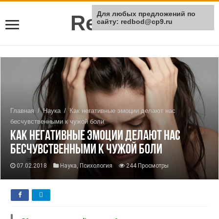
Для любых предложений по
Rei Red
сайту: redbod@cp9.ru
Главная
/
Наука
/
Как негативные эмоции делают нас
бесчувственными к чужой боли
Как негативные эмоции делают нас
бесчувственными к чужой боли
07.02.2018
Наука
,
Психология
244 Просмотры