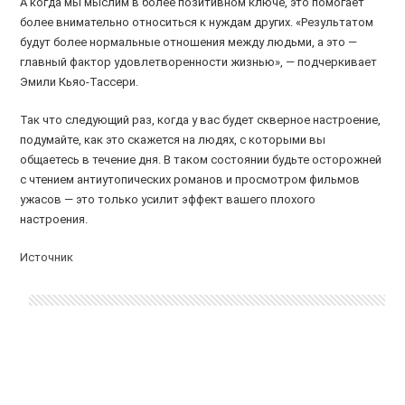
А когда мы мыслим в более позитивном ключе, это помогает
более внимательно относиться к нуждам других. «Результатом
будут более нормальные отношения между людьми, а это —
главный фактор удовлетворенности жизнью», — подчеркивает
Эмили Кьяо-Тассери.
Так что следующий раз, когда у вас будет скверное настроение,
подумайте, как это скажется на людях, с которыми вы
общаетесь в течение дня. В таком состоянии будьте осторожней
с чтением антиутопических романов и просмотром фильмов
ужасов — это только усилит эффект вашего плохого
настроения.
Источник