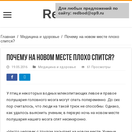
Для любых предложений по
Rei Red
сайту: redbod@cp9.ru
Главная
/
Медицина и здоровье
/
Почему на новом месте плохо
спится?
Почему на новом месте плохо спится?
19.05.2016
Медицина и здоровье
61 Просмотры
У птиц и некоторых водных млекопитающих левое и правое
полушария головного мозга могут спать попеременно. До сих
пор считалось, что люди на такой трюк не способны. Однако,
как удалось выяснить ученым, в первую ночь на новом месте
полушария нашего мозга спят несинхронно.
«Часто человек с трудом засыпает на новом месте. Ученые,