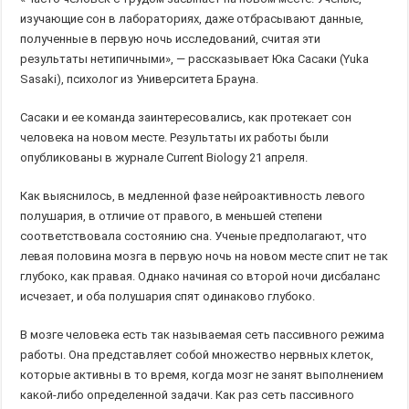
изучающие сон в лабораториях, даже отбрасывают данные,
полученные в первую ночь исследований, считая эти
результаты нетипичными», — рассказывает Юка Сасаки (Yuka
Sasaki), психолог из Университета Брауна.
Сасаки и ее команда заинтересовались, как протекает сон
человека на новом месте. Результаты их работы были
опубликованы в журнале Current Biology 21 апреля.
Как выяснилось, в медленной фазе нейроактивность левого
полушария, в отличие от правого, в меньшей степени
соответствовала состоянию сна. Ученые предполагают, что
левая половина мозга в первую ночь на новом месте спит не так
глубоко, как правая. Однако начиная со второй ночи дисбаланс
исчезает, и оба полушария спят одинаково глубоко.
В мозге человека есть так называемая сеть пассивного режима
работы. Она представляет собой множество нервных клеток,
которые активны в то время, когда мозг не занят выполнением
какой-либо определенной задачи. Как раз сеть пассивного