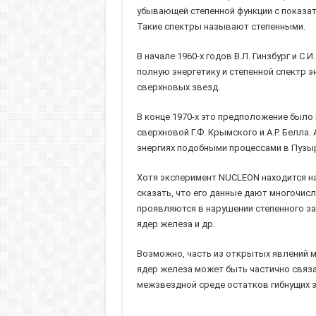
убывающей степенной функции с показат
Такие спектры называют степенными.
В начале 1960-х годов В.Л. Гинзбург и 
полную энергетику и степенной спектр 
сверхновых звезд.
В конце 1970-х это предположение был
сверхновой Г.Ф. Крымского и А.Р. Белл
энергиях подобными процессами в Пузы
Хотя эксперимент NUCLEON находится на
сказать, что его данные дают многочис
проявляются в нарушении степенного за
ядер железа и др.
Возможно, часть из открытых явлений м
ядер железа может быть частично связ
межзвездной среде остатков гибнущих з