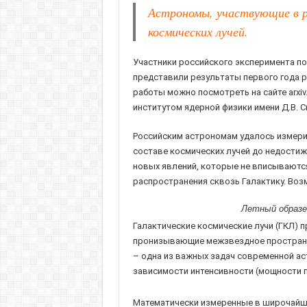
Астрономы, участвующие в р
космических лучей.
Участники российского эксперимента п
представили результаты первого года ра
работы можно посмотреть на сайте arxiv
институтом ядерной физики имени Д.В. 
Российским астрономам удалось измерить
составе космических лучей до недостижи
новых явлений, которые не вписываются
распространения сквозь Галактику. Воз
Летный образе
Галактические космические лучи (ГКЛ) 
пронизывающие межзвездное пространст
– одна из важных задач современной ас
зависимости интенсивности (мощности п
Математически измеренные в широчайше