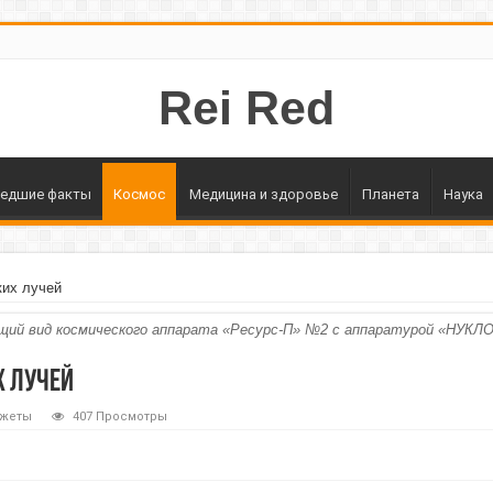
Rei Red
едшие факты
Космос
Медицина и здоровье
Планета
Наука
ких лучей
щий вид космического аппарата «Ресурс-П» №2 с аппаратурой «НУКЛО
х лучей
джеты
407 Просмотры