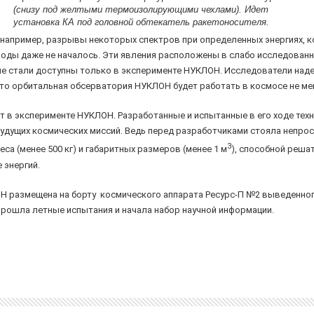
(снизу под желтыми термоизолирующими чехлами). Идет
установка КА под головной обтекатель ракетоносителя.
например, разрывы некоторых спектров при определенных энергиях, 
оды даже не началось. Эти явления расположены в слабо исследованно
рые стали доступны только в эксперименте НУКЛОН. Исследователи над
то орбитальная обсерватория НУКЛОН будет работать в космосе не мен
 в эксперименте НУКЛОН. Разработанные и испытанные в его ходе тех
удущих космических миссий. Ведь перед разработчиками стояла непрос
3
а (менее 500 кг) и габаритных размеров (менее 1 м
), способной реша
 энергий.
Н размещена на борту космического аппарата Ресурс-П №2 выведенного 
прошла летные испытания и начала набор научной информации.