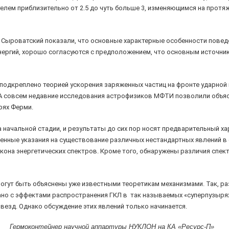
елем приблизительно от 2.5 до чуть больше 3, изменяющимся на протяж
С.И. Сыроватский показали, что основные характерные особенности пове
энергий, хорошо согласуются с предположением, что основным источн
о подкреплено теорией ускорения заряженных частиц на фронте ударн
а. А совсем недавние исследования астрофизиков МФТИ позволили объя
рях Ферми.
 начальной стадии, и результаты до сих пор носят предварительный х
ленные указания на существование различных нестандартных явлений в
кона энергетических спектров. Кроме того, обнаружены различия спект
огут быть объяснены уже известными теоретикам механизмами. Так, р
ано с эффектами распространения ГКЛ в так называемых «суперпузыря
везд. Однако обсуждение этих явлений только начинается.
Гермоконтейнер научной аппартуры НУКЛОН на КА «Ресурс-П»