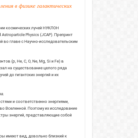
ения в физике галактических
рии космических лучей НУКЛОН
troparticle Physics (JCAP). Препринт
ий во главе с Научно-исследовательским
(p, He, C, O, Ne, Mg, Si и Fe) в
азал на существование целого ряда
ей до гигантских энергий и их
а.
стями и соответственно энергиями,
о Вселенной. Поэтому их исследование
ектры энергий, представляющие собой
тры имеют вид, довольно близкий к