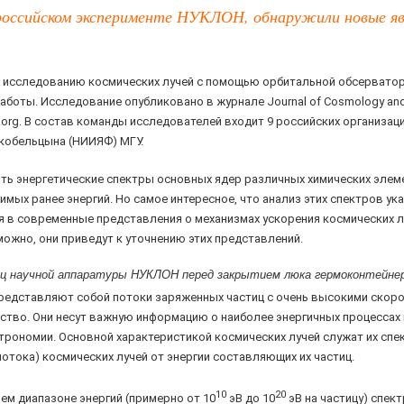
оссийском эксперименте НУКЛОН, обнаружили новые явл
о исследованию космических лучей с помощью орбитальной обсервато
боты. Исследование опубликовано в журнале Journal of Cosmology and As
.org. В состав команды исследователей входит 9 российских организац
Скобельцына (НИИЯФ) МГУ.
 энергетические спектры основных ядер различных химических элементов 
мых ранее энергий. Но самое интересное, что анализ этих спектров ук
 в современные представления о механизмах ускорения космических луч
можно, они приведут к уточнению этих представлений.
ц научной аппаратуры НУКЛОН перед закрытием люка гермоконтейнер
представляют собой потоки заряженных частиц с очень высокими скоро
во. Они несут важную информацию о наиболее энергичных процессах в
трономии. Основной характеристикой космических лучей служат их сп
отока) космических лучей от энергии составляющих их частиц.
10
20
м диапазоне энергий (примерно от 10
эВ до 10
эВ на частицу) спек