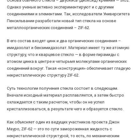
Основа обычного стекла – двуокись (диоксид) кремния — SiO2.
Однако ученые активно экспериментируют и с другими
соединениями и элементами. Так, исследователи Университета
Пенсильвании разработали новый тип стекла на основе
металлоорганических соединений – ZIF-62.
В его состав входят цинк и два органических соединения –
имидазолат и бензимидазолат. Материал имеет ту же атомную
структуру, что и кварцевое стекло — в форме пирамиды с
атомом цинка в центре и четырьмя молекулами органических
соединений вокруг. Такая «конструкция» обеспечивает гладкую
некристаллическую структуру ZIF-62.
Суть технологии получения стекла состоит в следующем.
Вначале исходный материал расплавляется, а затем быстро
охлаждается с таким расчетом, чтобы он не успел
кристаллизоваться, в результате чего и образуется стекло.
Как объясняет один из ведущих участников проекта Джон
Мауро, ZIF-62 — это по сути замороженная жидкость с
некристаллической структурой, то есть, по механическим