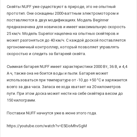
Скейты NUFF уже существуют в природе, это не опытный
прототип. Они оснащены 2000-ваттным электромотором и
поставляются в двух модификациях. Модель Beginner
предназначена для новичков и имеет максимальную скорость
25 км/ч. Модель Superior нацелена на опытных скейтеров и
может разгоняться до 40 км/ч. С каждой доской поставляется
эргономичный контроллер, который позволяет управлять
скоростью и следить за батареей скейта.
Съемная батарея NUFF имеет характеристики 2000 Вт, 36 В, и 4,4
А·ч, также она не боится воды и пыли. Батарея может
использоваться при температуре от -10 до +50 °C и заряжается
всего за два часа. Запаса ее хода хватает на 20 километров
пути. При этом доска может нести на себе скейтера весом до
150 килограмм.
Поставки NUFF начнутся уже в июне этого года.
https://youtube.com/watch?v=E5EioMhvSgM