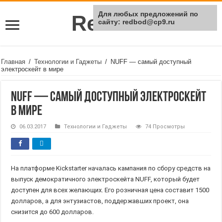
Для любых предложений по
Rei Red
сайту: redbod@cp9.ru
Главная
/
Технологии и Гаджеты
/
NUFF — самый доступный
электроскейт в мире
NUFF — самый доступный электроскейт
в мире
06.03.2017
Технологии и Гаджеты
74 Просмотры
На платформе Kickstarter началась кампания по сбору средств на
выпуск демократичного электроскейта NUFF, который будет
доступен для всех желающих. Его розничная цена составит 1500
долларов, а для энтузиастов, поддержавших проект, она
снизится до 600 долларов.