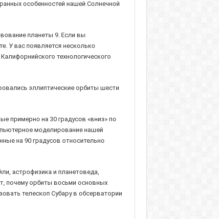
странных особенностей нашей Солнечной
вование планеты 9. Если вы
е. У вас появляется несколько
з Калифорнийского технологического
ировались эллиптические орбиты шести
е примерно на 30 градусов «вниз» по
омпьютерное моделирование нашей
нные на 90 градусов относительно
ли, астрофизика и планетоведа,
ет, почему орбиты восьми основных
зовать телескоп Субару в обсерватории