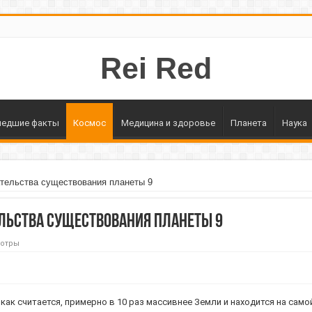
Rei Red
едшие факты
Космос
Медицина и здоровье
Планета
Наука
тельства существования планеты 9
льства существования планеты 9
мотры
как считается, примерно в 10 раз массивнее Земли и находится на сам