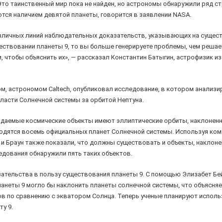
. Это таинственный мир пока не найден, но астрономы обнаружили ряд 
тся наличием девятой планеты, говорится в заявлении NASA.
зличных линий наблюдательных доказательств, указывающих на сущест
ствовании планеты 9, то вы больше генерируете проблемы, чем решает
, чтобы объяснить их», — рассказал Константин Батыгин, астрофизик и
м, астрономом Caltech, опубликовал исследование, в котором анализ
бласти Солнечной системы за орбитой Нептуна.
даемые космические объекты имеют эллиптические орбиты, наклоненны
ходятся восемь официальных планет Солнечной системы. Используя к
 и Браун также показали, что должны существовать и объекты, наклоне
дования обнаружили пять таких объектов.
ательства в пользу существования планеты 9. С помощью Элизабет Бей
ланеты 9 могло бы наклонить планеты солнечной системы, что объясня
ов по сравнению с экватором Солнца. Теперь ученые планируют исполь
ту 9.