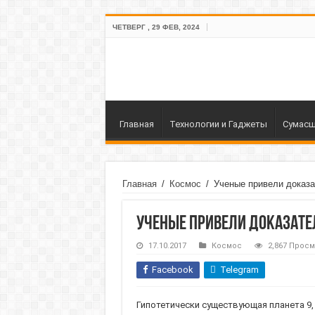
ЧЕТВЕРГ , 29 ФЕВ, 2024
Главная
Технологии и Гаджеты
Сумасш
Главная
/
Космос
/
Ученые привели доказа
Ученые привели доказате
17.10.2017
Космос
2,867 Прос
Facebook
Telegram
Гипотетически существующая планета 9, 