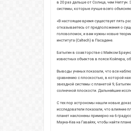
в 20 раз дальше от Солнца, чем Нептун
системы, которые лучше всего объясняю
«В настоящее время существует пять ра
отказываетесь от предположения о суще
головоломок, и вам нужны новые теории
института (Caltech) в Пасадене.
Батыгин в соавторстве с Майком Брауно
известных объектов в поясе Койпера, о
Выводы ученых показали, что все наблю
сравнению с плоскостью, в которой на
звездной системы с планетой 9, Батыгин
солнечной плоскости. Дальнейшие иссле
С тех пор астрономы нашли новые доказ
исследователи показали, что влияние п
планет наклонены примерно на 6 градус
Мауна-Кеа на Гавайях, чтобы найти плане