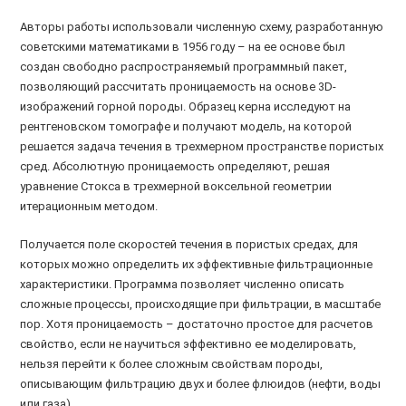
Авторы работы использовали численную схему, разработанную
советскими математиками в 1956 году – на ее основе был
создан свободно распространяемый программный пакет,
позволяющий рассчитать проницаемость на основе 3D-
изображений горной породы. Образец керна исследуют на
рентгеновском томографе и получают модель, на которой
решается задача течения в трехмерном пространстве пористых
сред. Абсолютную проницаемость определяют, решая
уравнение Стокса в трехмерной воксельной геометрии
итерационным методом.
Получается поле скоростей течения в пористых средах, для
которых можно определить их эффективные фильтрационные
характеристики. Программа позволяет численно описать
сложные процессы, происходящие при фильтрации, в масштабе
пор. Хотя проницаемость – достаточно простое для расчетов
свойство, если не научиться эффективно ее моделировать,
нельзя перейти к более сложным свойствам породы,
описывающим фильтрацию двух и более флюидов (нефти, воды
или газа).