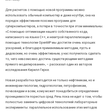
Для расчетов с помощью новой программы можно
использовать обычный компьютер и даже ноутбук, она на
порядок эффективнее похожих программ для
суперкомпьютеров, а потери в точности при этом минимальны.
«С помощью оптимизации нашего собственного кода,
написанного на языке С++, и нехитрой параллелизации с
помощью технологии OpenMP мы достигли очень хороших
ускорений, и благодаря применяемым методам, пусть и
дедовским, но очень эффективным, у нас получилось сделать
то, чего невозможно достичь существующими методами
прямого моделирования», – рассказал один из авторов
исследования Кирилл Герке.
Новая разработка пригодится не только нефтяникам, но и
инженерам-геологам, гидрогеологам, петрофизикам,
почвоведам и всем, кому может понадобиться определение
проницаемости пористых сред. Речь пока не идет о том, чтобы
полностью заменить цифровой технологией лабораторные
эксперименты: параллельное использование этих методов