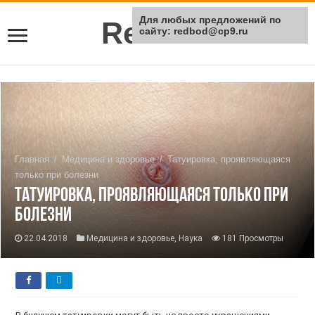
Для любых предложений по
Rei Red
сайту: redbod@cp9.ru
Главная
/
Медицина и здоровье
/
Татуировка, проявляющаяся
только при болезни
Татуировка, проявляющаяся только при
болезни
22.04.2018
Медицина и здоровье
,
Наука
181 Просмотры