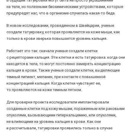
В будущем татуировки могут быть не просто украшениями
на теле, но полезными биохимическими устройствами, которые
предупредят нас, что в организме случилась какая-то беда.
В новом исследовании, проведенном в Швейцарии, ученые
создали татуировку, которая проявляется на коже мыши, как
только в крови зверька повышается уровень кальция.
Работает это так: сначала ученые создали клетки
с рецепторами кальция. Эти клетки и есть татуировка: когда они
находятся в теле, то могут постоянно замерять концентрацию
кальция в крови. Также ученые создали клетки, выделяющие
темный пигмент, меланин, при контакте с повышенной
концентрацией кальция. Когда клетки чувствует ее,
то проявляются на коже темным пятном.
Для проверки проекта исследователи имплантировали
созданные клетки под кожу мышам, пораженным или раковыми
опухолями, вызывающими гиперкальцемию, или опухолями,
не влияющими на уровень кальция в крови. Как они
и рассчитывали, татуировки проявились только в случае