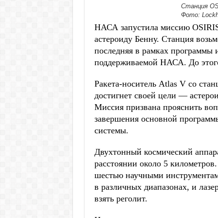
Станция OS
Фото: Lockh
НАСА запустила миссию OSIRIS-REx
астероиду Бенну. Станция возьм
последняя в рамках программы 
поддерживаемой НАСА. До этого б
Ракета-носитель Atlas V со ста
достигнет своей цели — астерои
Миссия призвана прояснить воп
завершения основной программы
системы.
Двухтонный космический аппарат
расстоянии около 5 километров.
шестью научными инструментам
в различных диапазонах, и лазе
взять реголит.