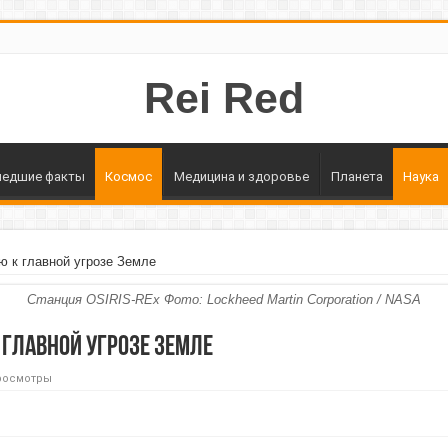
Rei Red
едшие факты
Космос
Медицина и здоровье
Планета
Наука
 к главной угрозе Земле
Станция OSIRIS-REx Фото: Lockheed Martin Corporation / NASA
 главной угрозе Земле
росмотры