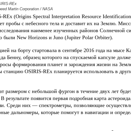
IRIS-REx
eed Martin Corporation / NASA
 (Origins Spectral Interpretation Resource Identification 
ет пробы с небесного тела и доставит их на Землю. Мис
исследования наименее изученных районов Солнечной сис
ыли New Horizons и Juno (Jupiter Polar Orbiter).
нцией на борту стартовала в сентябре 2016 года на мысе 
да Бенну, образец которого на спускаемой капсуле долже
росы формирования планет и зарождения жизни на Земле
 станцию OSIRIS-REx планируется использовать в друг
 размером с небольшой фургон в течение двух лет буде
 В результате появится первая подробная карта астероида
и. Среди них — спектрометры, позволяющие осуществл
рные дальномеры, которые помогут в навигации и опреде