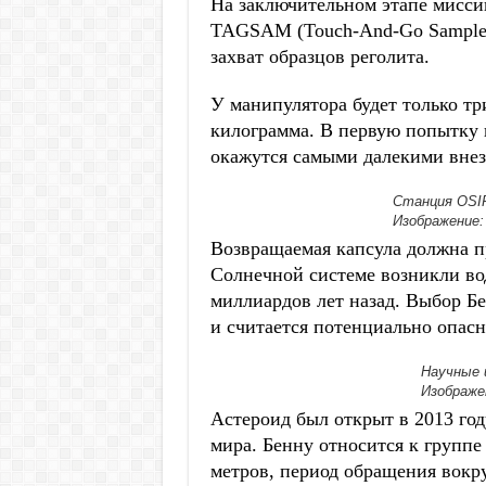
На заключительном этапе мисси
TAGSAM (Touch-And-Go Sample A
захват образцов реголита.
У манипулятора будет только тр
килограмма. В первую попытку п
окажутся самыми далекими внез
Станция OSIR
Изображение: 
Возвращаемая капсула должна п
Солнечной системе возникли вод
миллиардов лет назад. Выбор Бе
и считается потенциально опас
Научные 
Изображен
Астероид был открыт в 2013 год
мира. Бенну относится к группе
метров, период обращения вокр