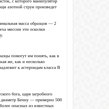
сток, с которого манипулятор
ощи азотной струи произведет
симальная масса образцов — 2
пеха миссии эти осколки
у.
азцы помогут им понять, как в
кая же, как и несколько
надлежит к астероидам класса B
кого бога, царя загробного
ий диаметр Бенну — примерно 500
более опасных из известных