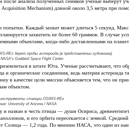
и после анализа полученных снимков ученые выберут уча
cquisition Mechanism) длиной около 3,5 метра при пом
и попытки. Каждый захват может длиться 5 секунд. Мак
ланируется захватить не более 60 граммов. В случае ус
емными объектами, когда-либо доставленными на планет
IS-REx берет пробы астероида (в представлении художника)
NASA’s Goddard Space Flight Center
риземлиться в штате Юта. Ученые рассчитывают, что обр
а и органические соединения, ведь материя астероида та
нну в качестве цели миссии объясняется тем, что он при
ным объектом.
инструменты станции OSIRIS-REx
ие: University of Arizona / NASA
у и назван в честь птицы — души Осириса, древнеегипетс
 аполлонов, и его орбита пересекается с земной. Средн
уг Солнца — 1,2 года. По мнению НАСА, это один из наи