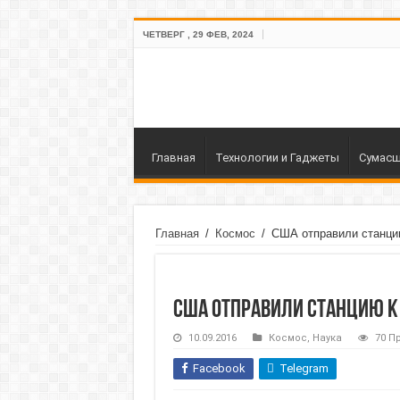
ЧЕТВЕРГ , 29 ФЕВ, 2024
Главная
Технологии и Гаджеты
Сумасш
Главная
/
Космос
/
США отправили станцию
США отправили станцию к
10.09.2016
Космос
,
Наука
70 П
Facebook
Telegram