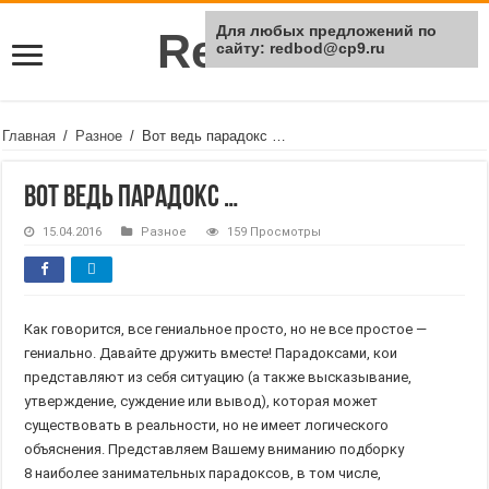
Для любых предложений по
Rei Red
сайту: redbod@cp9.ru
Главная
/
Разное
/
Вот ведь парадокс …
Вот ведь парадокс …
15.04.2016
Разное
159 Просмотры
Как говорится, все гениальное просто, но не все простое —
гениально. Давайте дружить вместе! Парадоксами, кои
представляют из себя ситуацию (а также высказывание,
утверждение, суждение или вывод), которая может
существовать в реальности, но не имеет логического
объяснения. Представляем Вашему вниманию подборку
8 наиболее занимательных парадоксов, в том числе,