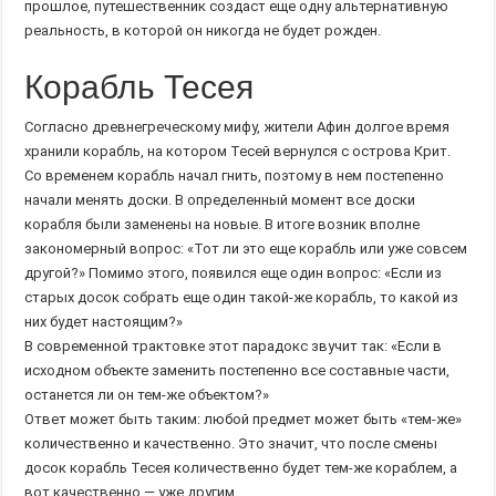
прошлое, путешественник создаст еще одну альтернативную
реальность, в которой он никогда не будет рожден.
Корабль Тесея
Согласно древнегреческому мифу, жители Афин долгое время
хранили корабль, на котором Тесей вернулся с острова Крит.
Со временем корабль начал гнить, поэтому в нем постепенно
начали менять доски. В определенный момент все доски
корабля были заменены на новые. В итоге возник вполне
закономерный вопрос: «Тот ли это еще корабль или уже совсем
другой?» Помимо этого, появился еще один вопрос: «Если из
старых досок собрать еще один такой-же корабль, то какой из
них будет настоящим?»
В современной трактовке этот парадокс звучит так: «Если в
исходном объекте заменить постепенно все составные части,
останется ли он тем-же объектом?»
Ответ может быть таким: любой предмет может быть «тем-же»
количественно и качественно. Это значит, что после смены
досок корабль Тесея количественно будет тем-же кораблем, а
вот качественно — уже другим.