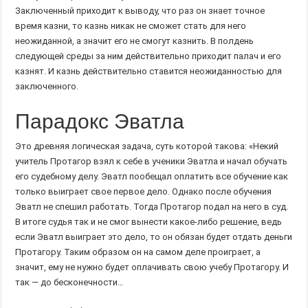
Заключенный приходит к выводу, что раз он знает точное
время казни, то казнь никак не сможет стать для него
неожиданной, а значит его не смогут казнить. В полдень
следующей среды за ним действительно приходит палач и его
казнят. И казнь действительно ставится неожиданностью для
заключенного.
Парадокс Эватла
Это древняя логическая задача, суть которой такова: «Некий
учитель Протагор взял к себе в ученики Эватла и начал обучать
его судебному делу. Эватл пообещал оплатить все обучение как
только выиграет свое первое дело. Однако после обучения
Эватл не спешил работать. Тогда Протагор подал на него в суд.
В итоге судья так и не смог вынести какое-либо решение, ведь
если Эватл выиграет это дело, то он обязан будет отдать деньги
Протагору. Таким образом он на самом деле проиграет, а
значит, ему не нужно будет оплачивать свою учебу Протагору. И
так — до бесконечности…