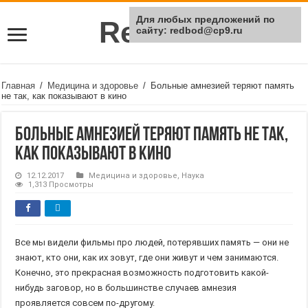
Для любых предложений по
Rei Red
сайту: redbod@cp9.ru
Главная
/
Медицина и здоровье
/
​Больные амнезией теряют память
не так, как показывают в кино
​Больные амнезией теряют память не так,
как показывают в кино
12.12.2017
Медицина и здоровье
,
Наука
1,313 Просмотры
Все мы видели фильмы про людей, потерявших память — они не
знают, кто они, как их зовут, где они живут и чем занимаются.
Конечно, это прекрасная возможность подготовить какой-
нибудь заговор, но в большинстве случаев амнезия
проявляется совсем по-другому.