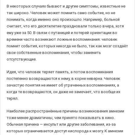
В некоторых случаях бывают и другие симптомы, известные не
так широко. Человек может помнить само событие, но не
понимать, когда именно оно произошло. Например, больной
считает, что его десятилетие праздновали только вчера, хотя
ему уже за 50. В связи с путаницей и потерей ориентации во
времени часто возникают ложные воспоминания: человек
помнит события, которых никогда не было, так как мозг создаёт
свои собственные воспоминания, чтобы заменить
отсутствующие.
Идея, что человек теряет память, а потом воспоминания
постепенно возвращаются к нему, в корне неверна. Человек
зачастую понятия не имеет об утраченных воспоминаниях, а
когда те возвращаются, он даже не замечает, что вообще их
терял.
Наиболее распространённые причины возникновения амнезии
тоже менее драматичны, чем принято показывать в кино.
Обычная причина — инсульт или другие заболевания, из-за
которых ограничивается доступ кислорода к мозгу. К амнезии