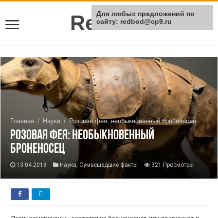
Для любых предложений по
Rei Red
сайту: redbod@cp9.ru
Главная
/
Наука
/
Розовая фея: необыкновенный броненосец
Розовая фея: необыкновенный
броненосец
13.04.2018
Наука
,
Сумасшедшие факты
321 Просмотры