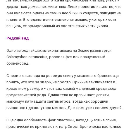
Латиноамериканцы охотятся на броненосцев или приручают и
держат как домашних животных. Лишь немногим известно, что
они являются одним из самых необычных существ, живущих на
планете. Это единственные млекопитающие, у которых есть
панцирь, сформированный из окостенелых частиц кожи.
Редкий вид
Одно из редчайших млекопитающих на Земле называется
Chlamyphorus truncatus, розовая фея или плащеносный
броненосец.
С первого взгляда на розовую спину уникального броненосца
понять, что это за зверь, не просто. Причина заключается в
крохотном размере − этот вид самый маленький среди всех
представителей рода. Длина тела не превышает девяти,
максимум пятнадцати сантиметров, тогда как сородичи
вырастают до полутора метров. Да и цвет у них совсем другой.
Еще одна особенность феи: пластины, находящиеся на спине,
практически не прилегают к телу. Хвост броненосца настолько