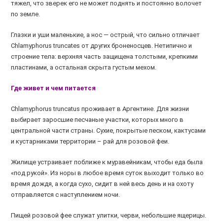
тяжел, что зверек его не может поднять и постоянно волочет
по земле.
Глазки и уши маленькие, а нос — острый, что сильно отличает
Chlamyphorus truncates от других броненосцев. Нетипично и
строение тела: верхняя часть защищена толстыми, крепкими
пластинами, а остальная скрыта густым мехом.
Где живет и чем питается
Chlamyphorus truncatus проживает в Аргентине. Для жизни
выбирает заросшие песчаные участки, которых много в
центральной части страны. Сухие, покрытые песком, кактусами
и кустарниками территории – рай для розовой феи.
Жилище устраивает поближе к муравейникам, чтобы еда была
«под рукой». Из норы в любое время суток выходит только во
время дождя, а когда сухо, сидит в ней весь день и на охоту
отправляется с наступлением ночи.
Пищей розовой фее служат улитки, черви, небольшие ящерицы.