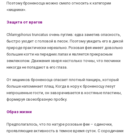
Поэтому броненосца можно смело относить к категории
«хищники».
Защита от врагов
Chlamyphorus truncatus очень пуглив: едва заметив опасность,
быстро уходит с головой в песок. Поэтому увидеть его в дикой
природе практически нереально. Розовая фея имеет довольно
большие когти на передних лапах и является прекрасным
землекопом. Движения зверя настолько точны, что песчинки
никогда не попадают в его глаза.
От хищников броненосца спасает плотный панцирь, который
больше напоминает плащ. Когда в нору к броненосцу лезут
непрошенные гости, он заворачивается в костяные пластины,
формируя своеобразную пробку.
Образ жизни
Предполагалось, что по натуре розовые феи – одиночки,
проявляющие активность в темное время суток. С сородичами