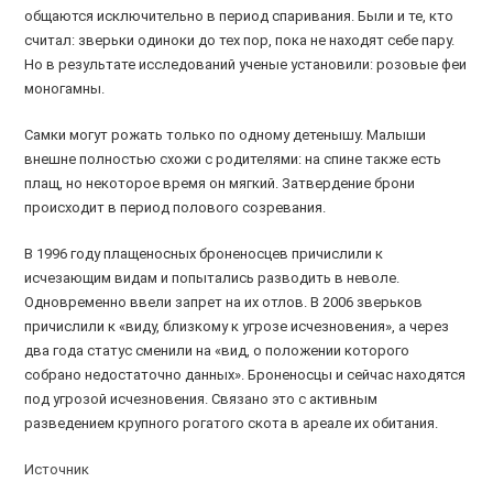
общаются исключительно в период спаривания. Были и те, кто
считал: зверьки одиноки до тех пор, пока не находят себе пару.
Но в результате исследований ученые установили: розовые феи
моногамны.
Самки могут рожать только по одному детенышу. Малыши
внешне полностью схожи с родителями: на спине также есть
плащ, но некоторое время он мягкий. Затвердение брони
происходит в период полового созревания.
В 1996 году плащеносных броненосцев причислили к
исчезающим видам и попытались разводить в неволе.
Одновременно ввели запрет на их отлов. В 2006 зверьков
причислили к «виду, близкому к угрозе исчезновения», а через
два года статус сменили на «вид, о положении которого
собрано недостаточно данных». Броненосцы и сейчас находятся
под угрозой исчезновения. Связано это с активным
разведением крупного рогатого скота в ареале их обитания.
Источник