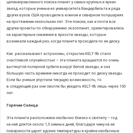
целенаправленного поиска планет у самых крупных и ярких
звезд, которые ученые из университета Вандербильта и ряда
других вузов США проводили в южном и северном полушариях
на протяжении нескольких лет. Эти поиски, как и почти все
другие проекты по обнаружению экзопланет, ориентировались
на характерные снижения в яркости звезды, которые
возникали каждый раз, когда планета проходила по ее диску.
Как рассказывают астрономы, открытие KELT-9b стало
счастливой случайностью – эта планета вращается по очень
вытянутой полярной орбите вокруг белой звезды, и она
большую часть времени никогда не проходит по диску звезды.
Если бы ученые упустили текущую возможность, то
в следующий раз они смогли бы увидеть KELT-9b лишь через 150
лет.
Горячее Солнца
Эта планета расположена необычно близко к светилу – год
на ней длится около 1,5 земных дней, благодаря чему на ее
поверхности царят адские температуры и крайне необычные