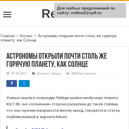
Для любых предложений по
Rei Red
сайту: redbod@cp9.ru
Главная
/
Космос
/
Астрономы открыли почти столь же горячую
планету, как Солнце
Астрономы открыли почти столь же
горячую планету, как Солнце
07.06.2017
Космос
,
Наука
858 Просмотры
Ученые нашли в созвездии Лебедя крайне необычную планету
KELT-9b, чья «солнечная» сторона раскалена до такой степени,
что она горячее поверхности многих звезд, говорится в статье,
опубликованной в журнале Nature.