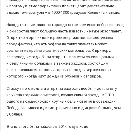
и поэтому в атмосферах таких планет царят действительно
адские температуры – в 1000-1300 градусов Кельвина и выше.
Находить такие планеты гораздо легче, чем иные небесные тела,
и они составляют большую часть известных науке экзопланет.
Открытие «горячих юпитеров» впервые поставило ученых
перед фактом, что атмосфера на таких планетах может
состоять из крайне экзотических материалов. К примеру,
за последние годы были открыты планеты со свинцовыми
и стеклянными облаками, а также воздухом, состоящим
из испаренных металлов и горных пород, в верхних слоях
которого иногда идут дожди из рубинов и сапфиров.
Стассун и его коллеги открыли еще одну необычную планету
из числа «горячих юпитеров», изучая снимки звезды KELT-9 –
одного из самых ярких и крупных белых светил в созвездии
Лебедя, чья масса и диаметр примерно в два раза больше, чем
у Солнца.
Эта планета была найдена в 2014 году в ходе