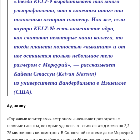
«Звезда KELT-9 вырабатывает так много
ультрафиолета, что в конечном итоге она
полностью испарит планету. Или же, если
внутри KELT-9b есть каменистое ядро,
как считают некоторые наши коллеги, то
тогда планета полностью «выкипит» и от
нее останется только небольшое тело
размером с Меркурий», — рассказывает
Кайван Стассун (Keivan Stassun)
из университета Вандербильта в Нэшвилле
(США).
Ад наяву
«Горячими юпитерами» астрономы называют разогретые
газовые гиганты, которые удалены от своих звезд всего на 2,2-
75 миллионов километров. В Солнечной системе даже Меркурий
подходит к звезде не ближе, чем на 46 миллионов километров,