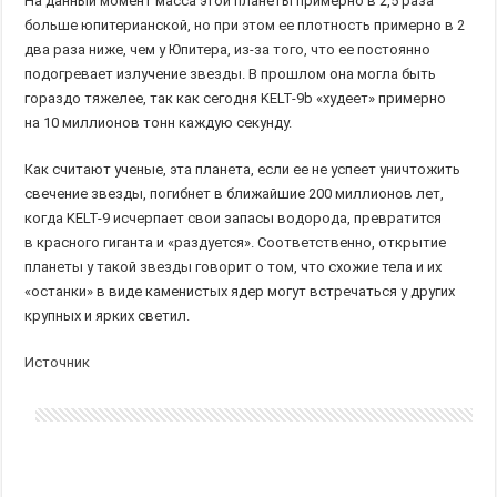
На данный момент масса этой планеты примерно в 2,5 раза
больше юпитерианской, но при этом ее плотность примерно в 2
два раза ниже, чем у Юпитера, из-за того, что ее постоянно
подогревает излучение звезды. В прошлом она могла быть
гораздо тяжелее, так как сегодня KELT-9b «худеет» примерно
на 10 миллионов тонн каждую секунду.
Как считают ученые, эта планета, если ее не успеет уничтожить
свечение звезды, погибнет в ближайшие 200 миллионов лет,
когда KELT-9 исчерпает свои запасы водорода, превратится
в красного гиганта и «раздуется». Соответственно, открытие
планеты у такой звезды говорит о том, что схожие тела и их
«останки» в виде каменистых ядер могут встречаться у других
крупных и ярких светил.
Источник