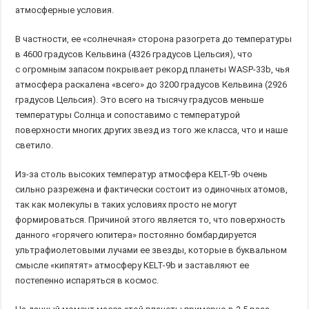
атмосферные условия.
В частности, ее «солнечная» сторона разогрета до температуры
в 4600 градусов Кельвина (4326 градусов Цельсия), что
с огромным запасом покрывает рекорд планеты WASP-33b, чья
атмосфера раскалена «всего» до 3200 градусов Кельвина (2926
градусов Цельсия). Это всего на тысячу градусов меньше
температуры Солнца и сопоставимо с температурой
поверхности многих других звезд из того же класса, что и наше
светило.
Из-за столь высоких температур атмосфера KELT-9b очень
сильно разрежена и фактически состоит из одиночных атомов,
так как молекулы в таких условиях просто не могут
формироваться. Причиной этого является то, что поверхность
данного «горячего юпитера» постоянно бомбардируется
ультрафиолетовыми лучами ее звезды, которые в буквальном
смысле «кипятят» атмосферу KELT-9b и заставляют ее
постепенно испаряться в космос.