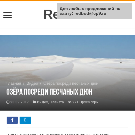
Для любых предложений по
Rei Red
сайту: redbod@cp9.ru
Главная
/
Видео
/
Озёра посреди песчаных дюн
Озёра посреди песчаных дюн
28.09.2017
Видео
,
Планета
271 Просмотры