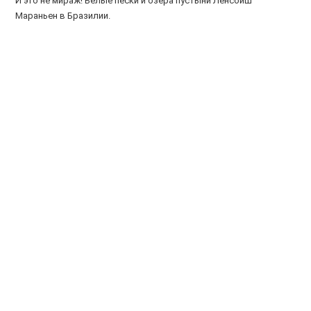
И это не мираж! Белые пески и озера пустыни Ленсойш
Мараньен в Бразилии.