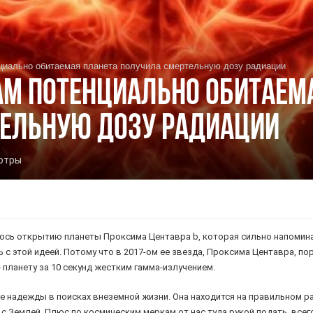
циально обитаемая планета получила смертельную дозу радиации
м потенциально обитаем
тельную дозу радиации
отры
лось открытию планеты Проксима Центавра b, которая сильно напомина
ь с этой идеей. Потому что в 2017-ом ее звезда, Проксима Центавра, 
планету за 10 секунд жестким гамма-излучением.
 надежды в поисках внеземной жизни. Она находится на правильном р
с Землей. Плюс по космическим меркам от нас туда рукой подать, всег