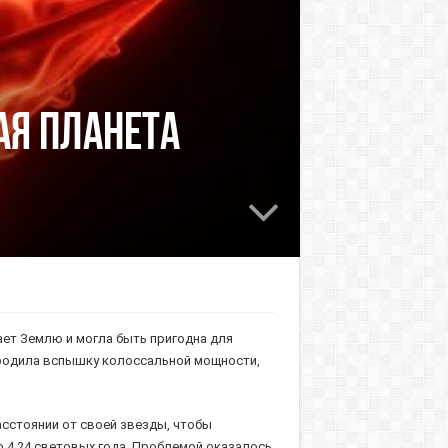
ая планета
ет Землю и могла быть пригодна для
породила вспышку колоссальной мощности,
асстоянии от своей звезды, чтобы
о 4,24 световых года. Проблемой оказалось