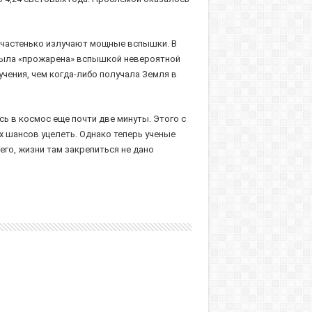
 частенько излучают мощные вспышки. В
а была «прожарена» вспышкой невероятной
учения, чем когда-либо получала Земля в
сь в космос еще почти две минуты. Этого с
х шансов уцелеть. Однако теперь ученые
его, жизни там закрепиться не дано