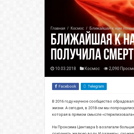
Главная
/
Космос
/
Ближайшая к нам потен
Ближайшая к на
получила смер
10.03.2018
Космос
2,090 Просм
Facebook
Telegram
В 2016 году научное сообщество обрадова
жизни. А сегодня, в 2018-ом мы попрощалис
которая в прямом смысле «стерилизовала» 
На Проксима Центавра b возлагали большие
сохранить жидкую воду. И размеры, схожие 