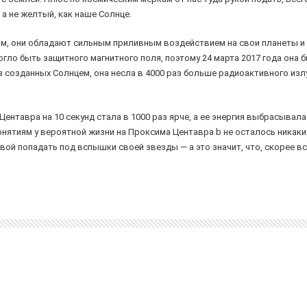
 а не желтый, как наше Солнце.
м, они обладают сильным приливным воздействием на свои планеты и
могло быть защитного магнитного поля, поэтому 24 марта 2017 года он
из созданных Солнцем, она несла в 4000 раз больше радиоактивного изл
ентавра на 10 секунд стала в 1000 раз ярче, а ее энергия выбрасывала
нятиям у вероятной жизни на Проксима Центавра b не осталось никаки
рвой попадать под вспышки своей звезды — а это значит, что, скорее вс