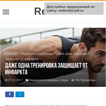
Для любых предложений по
Rei Red
сайту: redbod@cp9.ru
Главная
/
Медицина и здоровье
/
Даже одна тренировка
защищает от инфаркта
Даже одна тренировка защищает от
инфаркта
27.12.2017
Медицина и здоровье
,
Наука
706 Просмотры