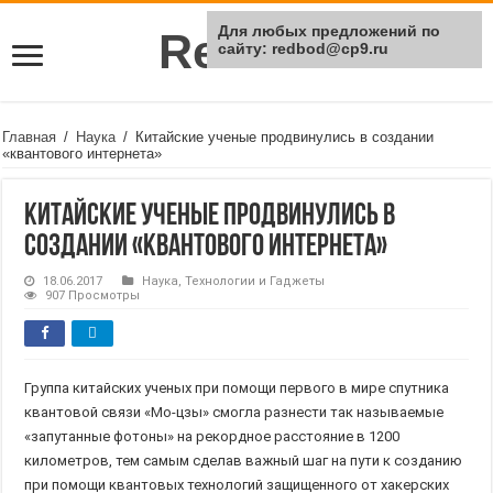
Для любых предложений по
Rei Red
сайту: redbod@cp9.ru
Главная
/
Наука
/
Китайские ученые продвинулись в создании
«квантового интернета»
Китайские ученые продвинулись в
создании «квантового интернета»
18.06.2017
Наука
,
Технологии и Гаджеты
907 Просмотры
Группа китайских ученых при помощи первого в мире спутника
квантовой связи «Мо-цзы» смогла разнести так называемые
«запутанные фотоны» на рекордное расстояние в 1200
километров, тем самым сделав важный шаг на пути к созданию
при помощи квантовых технологий защищенного от хакерских