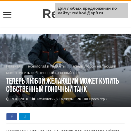
Для любых предложений по
Rei Red
сайту: redbod@cp9.ru
Главная
/
Технологии и Гаджеты
/
Теперь любой желающий
может купить собственный гоночный танк
Теперь любой желающий может купить
собственный гоночный танк
19.01.2018
Технологии и Гаджеты
180 Просмотры