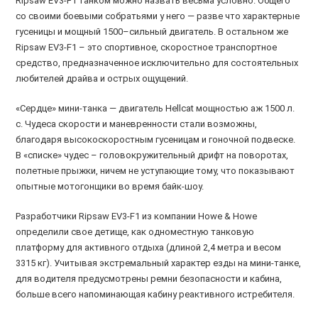
Ripsaw EV3-F1 танком можно назвать весьма условно. Общего
со своими боевыми собратьями у него — разве что характерные
гусеницы и мощный 1500–сильный двигатель. В остальном же
Ripsaw EV3-F1 – это спортивное, скоростное транспортное
средство, предназначенное исключительно для состоятельных
любителей драйва и острых ощущений.
«Сердце» мини-танка — двигатель Hellcat мощностью аж 1500 л.
с. Чудеса скорости и маневренности стали возможны,
благодаря высокоскоростным гусеницам и гоночной подвеске.
В «списке» чудес – головокружительный дрифт на поворотах,
полетные прыжки, ничем не уступающие тому, что показывают
опытные мотогонщики во время байк-шоу.
Разработчики Ripsaw EV3-F1 из компании Howe & Howe
определили свое детище, как одноместную танковую
платформу для активного отдыха (длиной 2,4 метра и весом
3315 кг). Учитывая экстремальный характер езды на мини-танке,
для водителя предусмотрены ремни безопасности и кабина,
больше всего напоминающая кабину реактивного истребителя.