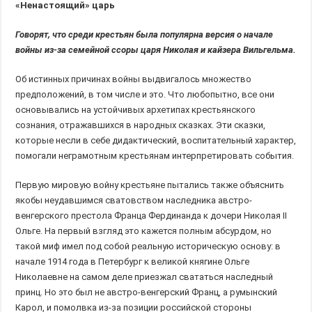
«Ненастоящий» царь
Говорят, что среди крестьян была популярна версия о начале
войны из-за семейной ссоры царя Николая и кайзера Вильгельма.
Об истинных причинах войны выдвигалось множество
предположений, в том числе и это. Что любопытно, все они
основывались на устойчивых архетипах крестьянского
сознания, отражавшихся в народных сказках. Эти сказки,
которые несли в себе дидактический, воспитательный характер,
помогали неграмотным крестьянам интерпретировать события.
Первую мировую войну крестьяне пытались также объяснить
якобы неудавшимся сватовством наследника австро-
венгерского престола Франца Фердинанда к дочери Николая II
Ольге. На первый взгляд это кажется полным абсурдом, но
такой миф имел под собой реальную историческую основу: в
начале 1914 года в Петербург к великой княгине Ольге
Николаевне на самом деле приезжал свататься наследный
принц. Но это был не австро-венгерский Франц, а румынский
Карол, и помолвка из-за позиции российской стороны