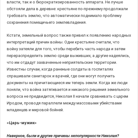
власти, так и о бюрократизированность аппарата. Не лучше
обстояли дела в деревне: крестьяне по-прежнему продолжали
требовать землю, что автоматически поднимало проблему
сохранения помещичьего землевладения.
Кстати, земельный вопрос также привел к появлению народных
интерпретаций причин войны. Одни крестьяне считали, что
войну затеяли для того, чтобы перебить часть народа и затем
перераспределить землю среди выживших, а другие надеялись,
что им отдадут захваченные неприятельские территории.
Известны случаи, когда раненые солдаты в госпиталях
спрашивали санитарок и врачей, где они могут получить
документы на причитающиеся им теперь земли. Когда же люди
поняли, что война затягивается и никакого решения земельного
вопроса не предвидится, Николая II начали сравнивать с царем
Иродом, проводя параллели между массовыми убийствами
младенцев и мировой бойней.
«Царь-мужик»
Наверное, были и другие причины непопулярности Николая?