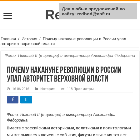
Для любых предложений по
Rei Red
сайту: redbod@cp9.ru
Главная
/
История
/
Почему накануне революции в России упал
авторитет верховной власти
Фото: Николай II (в центре) и императрица Александра Федоровна
Почему накануне революции в России
упал авторитет верховной власти
16.06.2016
История
118 Просмотры
Фото: Николай II (в центре) и императрица Александра
Федоровна
Вместе с российскими историками, политиками и политологами
мы вспоминаем ключевые события, фигуры и явления тех лет.