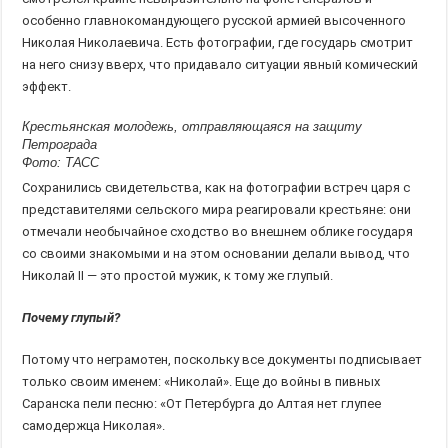
особенно главнокомандующего русской армией высоченного
Николая Николаевича. Есть фотографии, где государь смотрит
на него снизу вверх, что придавало ситуации явный комический
эффект.
Крестьянская молодежь, отправляющаяся на защиту
Петрограда
Фото: ТАСС
Сохранились свидетельства, как на фотографии встреч царя с
представителями сельского мира реагировали крестьяне: они
отмечали необычайное сходство во внешнем облике государя
со своими знакомыми и на этом основании делали вывод, что
Николай II — это простой мужик, к тому же глупый.
Почему глупый?
Потому что неграмотен, поскольку все документы подписывает
только своим именем: «Николай». Еще до войны в пивных
Саранска пели песню: «От Петербурга до Алтая нет глупее
самодержца Николая».