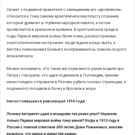
Сюжет с подменой правителя с замещением его «двойником»
относится к тому самому архетипическому пласту сознания,
который дремлет в глубинах народной памяти, а потом
проявляется в кризисные времена. В крестьянской среде в
годы Первой мировой войны были очень распространены
эсхатологические настроения: люди ждали конца света, а
бегство помазанника Божьего воспринималось знаком скорого
Апокалипсиса.
Можно вспомнить, что такие же слухи много ранее ходили про
Петра I: говорили, что царя подменили в Голландии, причем
ненастоящего отправили в Россию рубить головы стрельцам, а
подлинного посадили в бочку и бросили в море.
Несостоявшаяся революция 1914 года
Почему авторитет царя и монархии так резко упал? Неужели
только Первая мировая война тому виной? Когда в 1913 году в
России с помпой отметили 300-летие Дома Романовых, многим
казалось, что народ и династия едины.