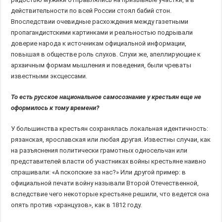
действительности по всей России стоял бабий стон.
Впоследствии очевидные расхождения между газетными
пропагандистскими картинками и реальностью подрывали
доверие народа к источникам официальной информации,
повышая в обществе роль слухов. Слухи же, апеллирующие к
архаичным формам мышления и поведения, были чреваты
известными эксцессами.
То есть русское национальное самосознание у крестьян еще не
оформилось к тому времени?
У большинства крестьян сохранялась локальная идентичность:
рязанская, ярославская или любая другая. Известны случаи, как
на разъяснения политически грамотных односельчан или
представителей власти об участниках войны крестьяне наивно
спрашивали: «А пскопские за нас?» Или другой пример: в
официальной печати войну называли Второй Отечественной,
вследствие чего некоторые крестьяне решили, что ведется она
опять против «хранцузов», как в 1812 году.