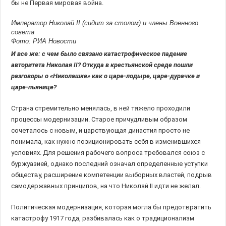
бы не Первая мировая война.
Император Николай II (сидит за столом) и члены Военного
совета
Фото: РИА Новости
И все же: с чем было связано катастрофическое падение
авторитета Николая II? Откуда в крестьянской среде пошли
разговоры о «Николашке» как о царе-лодыре, царе-дурачке и
царе-пьянице?
Страна стремительно менялась, в ней тяжело проходили
процессы модернизации. Старое причудливым образом
сочеталось с новым, и царствующая династия просто не
понимала, как нужно позиционировать себя в изменившихся
условиях. Для решения рабочего вопроса требовался союз с
буржуазией, однако последний означал определенные уступки
обществу, расширение компетенции выборных властей, подрыв
самодержавных принципов, на что Николай II идти не желал.
Политическая модернизация, которая могла бы предотвратить
катастрофу 1917 года, разбивалась как о традиционализм