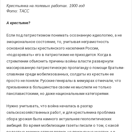
Крестьянка на полевых работах. 1900 год
Фото: ТАСС
А крестьяне?
Если под патриотизмом понимать осознанную идеологию, а не
эмоциональное состояние, то, учитывая неграмотность
основной массы крестьянского населения России,
«подозревать» его в патриотизме не приходится. Когда в
стремлении объяснить причины войны власти развернули
массированную патриотическую пропаганду о помощи братьям-
славянам среди мобилизованных, солдаты из крестьян ее
просто не поняли. Русские генералы в мемуарах отмечали, что
призывники в большинстве своем не мыслили не только
панславистскими, но даже национальными категориями.
Нужно учитывать, что война началась в разгар
сельскохозяйственных работ, и для крестьянина проблема
сбора урожая была намного актуальнее геополитических
амбиций. Во время мобилизации газеты писали о том, с какой
радостью мужики отправлялись на призывные участки, а в