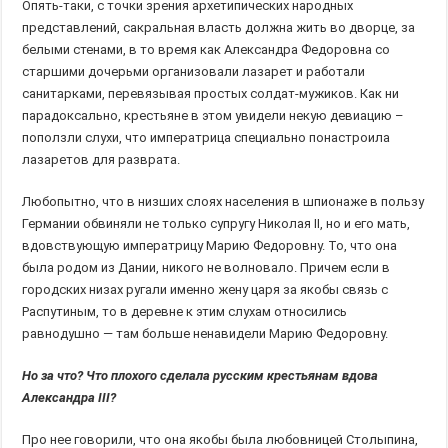
Опять-таки, с точки зрения архетипических народных
представлений, сакральная власть должна жить во дворце, за
белыми стенами, в то время как Александра Федоровна со
старшими дочерьми организовали лазарет и работали
санитарками, перевязывая простых солдат-мужиков. Как ни
парадоксально, крестьяне в этом увидели некую девиацию –
поползли слухи, что императрица специально понастроила
лазаретов для разврата.
Любопытно, что в низших слоях населения в шпионаже в пользу
Германии обвиняли не только супругу Николая II, но и его мать,
вдовствующую императрицу Марию Федоровну. То, что она
была родом из Дании, никого не волновало. Причем если в
городских низах ругали именно жену царя за якобы связь с
Распутиным, то в деревне к этим слухам относились
равнодушно — там больше ненавидели Марию Федоровну.
Но за что? Что плохого сделала русским крестьянам вдова
Александра III?
Про нее говорили, что она якобы была любовницей Столыпина,