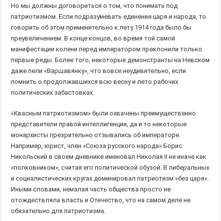
Но мы должны договориться о том, что понимать под
патриотизмом. Если подразумевать единение царя и народа, то
говорить об этом применительно к лету 1914 года было бы
преувеличением. В конце концов, во время той самой
манифестации колени перед императором преклонили только
первые ряды. Более того, некоторые демонстранты на Невском
даже пели «Варшавянку», что вовсе неудивительно, если
помнить о продолжавшихся всю весну и лето рабочих
политических забастовках.
«Квасным патриотизмом» были охвачены преимущественно
представители правой интеллигенции, да и то некоторые
монархисты презрительно отзывались об императоре.
Например, юрист, член «Союза русского народа» Борис
Никольский в своем дневнике именовал Николая II не иначе как
«полковником», считая его политической обузой. В либеральных
и социалистических кругах доминировал патриотизм «без царя».
Иными словами, немалая часть общества просто не
отождествляла власть и Отечество, что на самом деле не
обязательно для патриотизма.