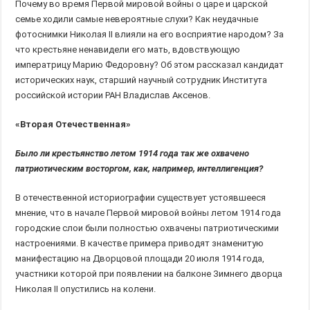
Почему во время Первой мировой войны о царе и царской
семье ходили самые невероятные слухи? Как неудачные
фотоснимки Николая II влияли на его восприятие народом? За
что крестьяне ненавидели его мать, вдовствующую
императрицу Марию Федоровну? Об этом рассказал кандидат
исторических наук, старший научный сотрудник Института
российской истории РАН Владислав Аксенов.
«Вторая Отечественная»
Было ли крестьянство летом 1914 года так же охвачено
патриотическим восторгом, как, например, интеллигенция?
В отечественной историографии существует устоявшееся
мнение, что в начале Первой мировой войны летом 1914 года
городские слои были полностью охвачены патриотическими
настроениями. В качестве примера приводят знаменитую
манифестацию на Дворцовой площади 20 июля 1914 года,
участники которой при появлении на балконе Зимнего дворца
Николая II опустились на колени.