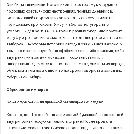
Они были типичными. Источником, по которому мы судим о
подобных крестьянских настроениях, помимо дневников,
воспоминаний современников и частных писем, являются
полицейские протоколы. Я изучил более полутора тысяч
уголовных дел за 1914-1916 годы в разных губерниях, поэтому
могу с уверенностью сказать, что это вполне репрезентативная
выборка. Некоторые историки сегодня озвучивают версию о
том, что все эти слухи были сфабрикованы либо немцами, либо
внутренними врагами монархии — социалистами или
либералами. В действительности это не так, они шли из народа,
об одном и том же в одно и то же время говорили в западных
губерниях и Сибири.
Обреченная империя
Но не слухи же были причиной революции 1917 года?
Конечно, нет. Но они были лакмусовой бумажкой, отражавшей
внутриполитическую ситуацию в стране. После провала
панславистской патриотической пропаганды власти пытались