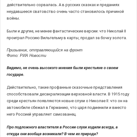
действительно сорвалась. А в русских сказках и преданиях
неудавшееся сватовство очень часто становилось причиной
войны.
Были и другие, не менее фантастические версии: что Николай II
проиграл Россию Вильгельму в карты, продал за бочку золота.
Призывник, отправляющийся на фронт
Фото: РИА Новости
Видимо, не очень высокого мнения были крестьяне о своем
государе.
Действительно, такие профанные сказочные представления
способствовали десакрализации верховной власти. В 1915 году
среди крестьян появляются новые слухи о Николае II: что он на
автомобиле сбежал в Германию, что царя подменили и вместо
него Россией управляет самозванец.
Про подложного властителя в России слухи ходили всегда, а
откуда они вообще возникали? В чем их природа?