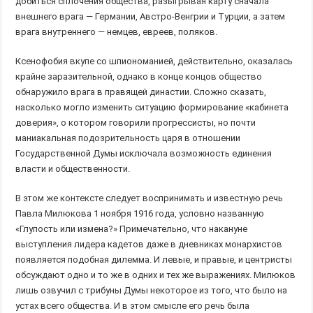
добиться сплочения общества, разыгрывая карту сначала
внешнего врага — Германии, Австро-Венгрии и Турции, а затем
врага внутреннего — немцев, евреев, поляков.
Ксенофобия вкупе со шпиономанией, действительно, оказалась
крайне заразительной, однако в конце концов общество
обнаружило врага в правящей династии. Сложно сказать,
насколько могло изменить ситуацию формирование «кабинета
доверия», о котором говорили прогрессисты, но почти
маниакальная подозрительность царя в отношении
Государственной Думы исключала возможность единения
власти и общественности.
В этом же контексте следует воспринимать и известную речь
Павла Милюкова 1 ноября 1916 года, условно названную
«Глупость или измена?» Примечательно, что накануне
выступления лидера кадетов даже в дневниках монархистов
появляется подобная дилемма. И левые, и правые, и центристы
обсуждают одно и то же в одних и тех же выражениях. Милюков
лишь озвучил с трибуны Думы некоторое из того, что было на
устах всего общества. И в этом смысле его речь была