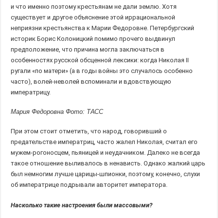
и что именно поэтому крестьянам не дали землю. Хотя
существует и другое объяснение этой иррациональной
неприязни крестьянства к Марии Федоровне. Петербургский
историк Борис Колоницкий помимо прочего выдвинул
предположение, что причина могла заключаться в
особенностях русской обсценной лексики: когда Николая II
ругали «по матери» (а в годы войны это случалось особенно
часто), волей-неволей вспоминали и вдовствующую
императрицу.
Мария Федоровна Фото: ТАСС
При этом стоит отметить, что народ, говоривший о
предательстве императриц, часто жалел Николая, считал его
мужем-рогоносцем, пьяницей и неудачником. Далеко не всегда
такое отношение выливалось в ненависть. Однако жалкий царь
был немногим лучше царицы-шпионки, поэтому, конечно, слухи
об императрице подрывали авторитет императора.
Насколько такие настроения были массовыми?