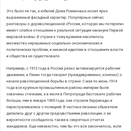
Это было не так, а юбилей Дома Романовых носил ярко
выраженный фасадный характер. Популярные сейчас
разговоры о дореволюционной «России, которую мы потеряли»
имеют слабое отношение к реальной ситуации накануне Первой
мировой войны. В стране к тому времени накопилось
множество нерешенных социально-экономических и
политических проблем, и никакой идиллии в отношениях власти
и общества не существовало.
Например, с 1912 года в России резко активизируется рабочее
движение, и Ленин тогда говорил (преждевременно, конечно) о
начале революционной борьбы в стране. С мая по июнь 1914
года все крупные промышленные районы империи были
охвачены стачками, а в июле в Петрограде бастовало рабочих
больше, чем в январе 1905 года; они строили баррикады и
перестреливались с полицией. В частных письмах обыватели
делились друг с другом предчувствиями революции; о ее
вероятности сообщалось также в секретных отчетах
жандармов. Еще неизвестно, чем бы это все закончилось, если