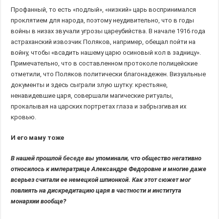
Профанный, то есть «подлый», «низкий» царь воспринимался
проклятием для народа, поэтому неудивительно, что в годы
войны в низах звучали угрозы цареубийства. В начале 1916 года
астраханский извозчик Поляков, например, обещал пойти на
войну, чтобы «всадить нашему царю осиновый кол в задницу».
Примечательно, что в составленном протоколе полицейские
отметили, что Поляков политически благонадежен. Визуальные
документы и здесь сыграли злую шутку: крестьяне,
ненавидевшие царя, совершали магические ритуалы,
прокалывая на царских портретах глаза и забрызгивая их
кровью.
И его маму тоже
В нашей прошлой
беседе
вы упоминали, что общество негативно
относилось к императрице Александре Федоровне и многие даже
всерьез считали ее немецкой шпионкой. Как этот сюжет мог
повлиять на дискредитацию царя в частности и института
монархии вообще?