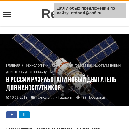
Для любых предложений по
Rei Red
сайту: redbod@cp9.ru
Главная
/
Технологии и Гаджеты
/
В России разработали новый
двигатель для наноспутников
В России разработали новый двигатель
для наноспутников
10.09.2018
Технологии и Гаджеты
488 Просмотры