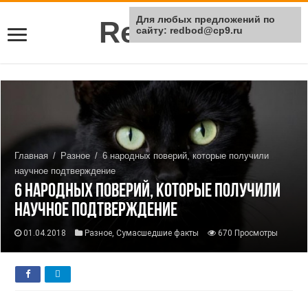
Для любых предложений по
Rei Red
сайту: redbod@cp9.ru
Главная
/
Разное
/
6 народных поверий, которые получили
научное подтверждение
6 народных поверий, которые получили
научное подтверждение
01.04.2018
Разное
,
Сумасшедшие факты
670 Просмотры