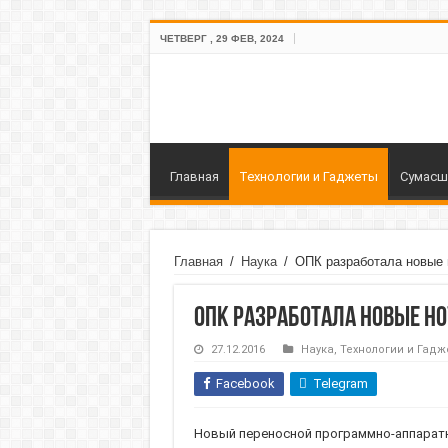
ЧЕТВЕРГ , 29 ФЕВ, 2024
Главная
Технологии и Гаджеты
Сумасш
Главная
/
Наука
/
ОПК разработала новые 
ОПК разработала новые н
27.12.2016
Наука
,
Технологии и Гадж
Facebook
Telegram
Новый переносной программно-аппаратн