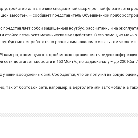
р устройство для «чтения» специальной сверхпрочной флеш-карты рос
льшой высоты», — сообщает представитель Объединенной приборострои
 представляет собой защищённый ноутбук, рассчитанный на эксплуатац
м и стойко переносит механические воздействия. С его помощью можно
оутбук сможет работать по различным каналам связи, в том числе и 
 IPI-камера, с помощью которой можно организовать видеоконференцию
 сети достигает скорости в 150 Мбит/с, по радиоканалу – до 230 Кбит/с
х учений вооруженных сил. Сообщается, что он получил высокую оценк
о, так от бортовой сети, например, в вертолете или автомобиле, а так