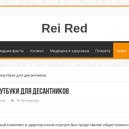
Rei Red
едшие факты
Космос
Медицина и здоровье
Планета
Наука
ноутбуки для десантников
оутбуки для десантников
еты
74 Просмотры
ый комплекс в ударопрочном корпусе был представлен общественности