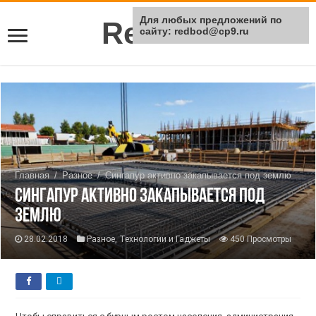
Для любых предложений по
Rei Red
сайту: redbod@cp9.ru
Главная
/
Разное
/
Сингапур активно закапывается под землю
Сингапур активно закапывается под
землю
28.02.2018
Разное
,
Технологии и Гаджеты
450 Просмотры