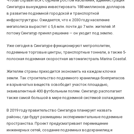
Чтобы справиться с бурным ростом населения, администрация
Сингапура вынуждена инвестировать 188 миллионов долларов
в развитие подземной городской и транспортной
инфраструктуры. Ожидается, что к 2030 году население
мегаполиса вырастет с 5,6 млн. почти до 7 млн. жителей. И
потому Сингапур принял решение — он уходит под землю.
Уже сегодня в Сингапуре функционируют метрополитен,
подземные торговые центры, транспортные тоннели, а также 5-
полосная подземная скоростная автомагистраль Marina Coastal.
Жителям страны приходится экономить на каждом клочке
земли. Так строительство подземного хранилища боеприпасов
и взрывчатых веществ освободит участок площадью,
эквивалентный 400 футбольным полям. Сингапур располагает
также самой большой в мире подземной системой охлаждения.
В 2019 году правительство Сингапура планирует назвать
районы, где будут размещены экспериментальные подземные
пространства. Проект предусматривает перемещение
инженерных сетей, создание подземных водохранилищ и