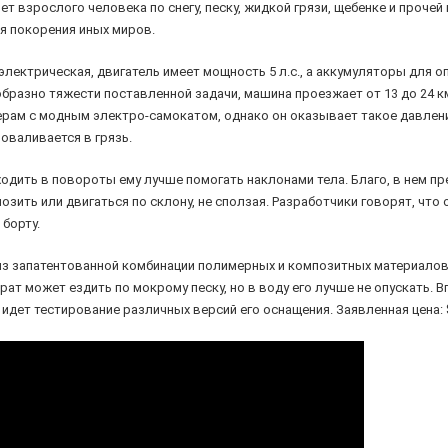
зет взрослого человека по снегу, песку, жидкой грязи, щебенке и проче
я покорения иных миров.
электрическая, двигатель имеет мощность 5 л.с., а аккумуляторы для
бразно тяжести поставленной задачи, машина проезжает от 13 до 24 к
рам с модным электро-самокатом, однако он оказывает такое давление 
оваливается в грязь.
ходить в повороты ему лучше помогать наклонами тела. Благо, в нем пр
зить или двигаться по склону, не сползая. Разработчики говорят, что
 борту.
из запатентованной комбинации полимерных и композитных материалов, 
рат может ездить по мокрому песку, но в воду его лучше не опускать. В
 идет тестирование различных версий его оснащения. Заявленная цена: $