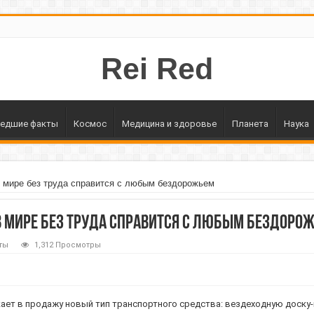
Rei Red
едшие факты
Космос
Медицина и здоровье
Планета
Наука
 мире без труда справится с любым бездорожьем
 мире без труда справится с любым бездоро
ты
1,312 Просмотры
скает в продажу новый тип транспортного средства: вездеходную доску-