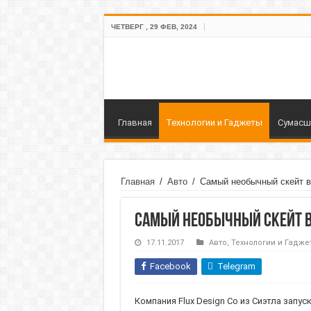
ЧЕТВЕРГ , 29 ФЕВ, 2024
Главная
Технологии и Гаджеты
Сумасш
Главная
/
Авто
/
Самый необычный скейт в
Самый необычный скейт в
17.11.2017
Авто
,
Технологии и Гадже
Facebook
Telegram
Компания Flux Design Co из Сиэтла запу