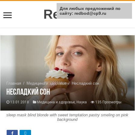
Для любых предложений по
Rei Red
сайту: redbod@cp9.ru
Главная
/
Медицина и здоровье
/
Несладкий сон
Несладкий сон
13.01.2018
Медицина и здоровье
,
Наука
135 Просмотры
sleep mask blind blonde with sweet temptation pastry smeling on pink
background