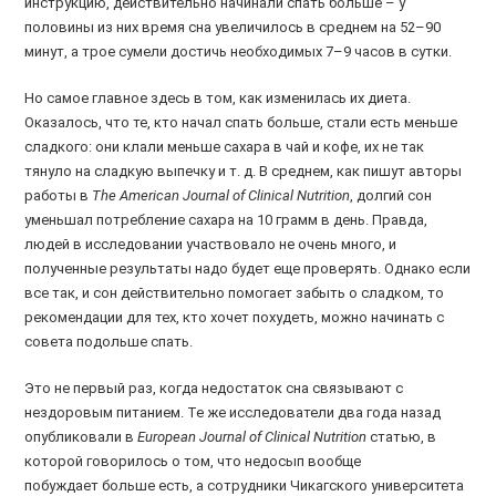
инструкцию, действительно начинали спать больше – у
половины из них время сна увеличилось в среднем на 52–90
минут, а трое сумели достичь необходимых 7–9 часов в сутки.
Но самое главное здесь в том, как изменилась их диета.
Оказалось, что те, кто начал спать больше, стали есть меньше
сладкого: они клали меньше сахара в чай и кофе, их не так
тянуло на сладкую выпечку и т. д. В среднем, как пишут авторы
работы в
The American Journal of Clinical Nutrition
, долгий сон
уменьшал потребление сахара на 10 грамм в день. Правда,
людей в исследовании участвовало не очень много, и
полученные результаты надо будет еще проверять. Однако если
все так, и сон действительно помогает забыть о сладком, то
рекомендации для тех, кто хочет похудеть, можно начинать с
совета подольше спать.
Это не первый раз, когда недостаток сна связывают с
нездоровым питанием. Те же исследователи два года назад
опубликовали в
European Journal of Clinical Nutrition
статью, в
которой говорилось о том, что недосып вообще
побуждает больше есть, а сотрудники Чикагского университета