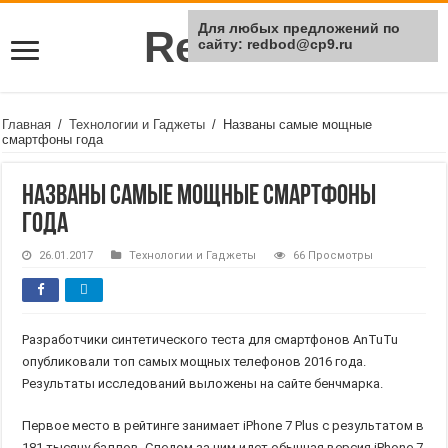
Для любых предложений по
Rei Red
сайту: redbod@cp9.ru
Главная
/
Технологии и Гаджеты
/
Названы самые мощные
смартфоны года
Названы самые мощные смартфоны
года
26.01.2017
Технологии и Гаджеты
66 Просмотры
Разработчики синтетического теста для смартфонов AnTuTu
опубликовали топ самых мощных телефонов 2016 года.
Результаты исследований выложены на сайте бенчмарка.
Первое место в рейтинге занимает iPhone 7 Plus с результатом в
181 тысячу баллов. Следом за ним идет обычная версия iPhone 7