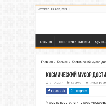
ЧЕТВЕРГ , 29 ФЕВ, 2024
Главная
Технологии и Гаджеты
Сумасш
Главная
/
Космос
/
Космический мусор до
Космический мусор дости
01.04.2017
Космос
3,612 Прос
Facebook
Telegram
Мусор не просто летит в космическое п