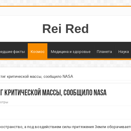
Rei Red
едшие факты
Космос
Медицина и здоровье
Планета
Наука
стиг критической массы, сообщило NASA
г критической массы, сообщило NASA
мотры
ространство, а под воздействием силы притяжения Земли оборачивается