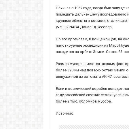
Начиная с 1957 года, когда был запущен
помешать дальнейшему исследованию кос
крупные объекты в космосе сталкиваютс
ученый NASA Дональд Кесслер.
По его прогнозам, в конце концов, на о
пилотируемые экспедиции на Марс) буде
находится на орбите Земли. Около 23 тыс
Размер мусора является важным фактором
более 320 км над поверхностью Земли об
выпущенной из автомата АК-47, составля
Если в космический корабль попадет лом
году российский спутник столкнулся с 
более 2 тыс. обломков мусора.
Источник