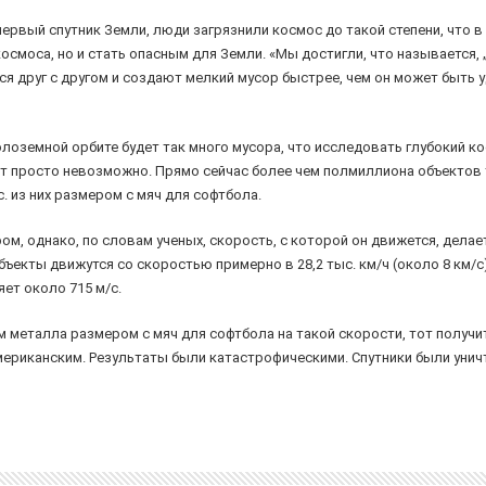
 первый спутник Земли, люди загрязнили космос до такой степени, что 
моса, но и стать опасным для Земли. «Мы достигли, что называется, 
я друг с другом и создают мелкий мусор быстрее, чем он может быть 
колоземной орбите будет так много мусора, что исследовать глубокий к
т просто невозможно. Прямо сейчас более чем полмиллиона объектов 
. из них размером с мяч для софтбола.
, однако, по словам ученых, скорость, с которой он движется, делает
ъекты движутся со скоростью примерно в 28,2 тыс. км/ч (около 8 км/с)
ет около 715 м/с.
 металла размером с мяч для софтбола на такой скорости, тот получит
американским. Результаты были катастрофическими. Спутники были унич