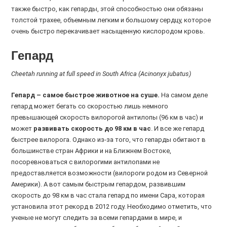
также быстро, как гепарды, этой способностью они обязаны
толстой трахее, объемным легким и большому сердцу, которое
очень быстро перекачивает насыщенную кислородом кровь.
Гепард
Cheetah running at full speed in South Africa (Acinonyx jubatus)
Гепард – самое быстрое животное на суше.
На самом деле
гепард может бегать со скоростью лишь немного
превышающей скорость вилорогой антилопы (96 км в час) и
может
развивать скорость до 98 км в час
. И все же гепард
быстрее вилорога. Однако из-за того, что гепарды обитают в
большинстве стран Африки и на Ближнем Востоке,
посоревноваться с вилорогими антилопами не
предоставляется возможности (вилороги родом из Северной
Америки). А вот самым быстрым гепардом, развившим
скорость до 98 км в час стала гепард по имени Сара, которая
установила этот рекорд в 2012 году. Необходимо отметить, что
ученые не могут следить за всеми гепардами в мире, и