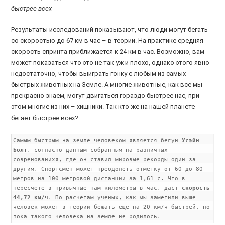
быстрее всех
Результаты исследований показывают, что люди могут бегать
со скоростью до 67 км в час – в теории. На практике средняя
скорость спринта приближается к 24 км в час. Возможно, вам
может показаться что это не так уж и плохо, однако этого явно
недостаточно, чтобы выиграть гонку с любым из самых
быстрых животных на Земле. А многие животные, как все мы
прекрасно знаем, могут двигаться гораздо быстрее нас, при
этом многие из них – хищники. Так кто же на нашей планете
бегает быстрее всех?
Самым быстрым на земле человеком является бегун
Усэйн
Болт
, согласно данным собранным на различных
совренованихя, где он ставил мировые рекорды один за
другим. Спортсмен может преодолеть отметку от 60 до 80
метров на 100 метровой дистанции за 1,61 с. Что в
пересчете в привычные нам километры в час, даст
скорость
44,72 км/ч
. По расчетам ученых, как мы заметили выше
человек может в теории бежать еще на 20 км/ч быстрей, но
пока такого человека на земле не родилось.