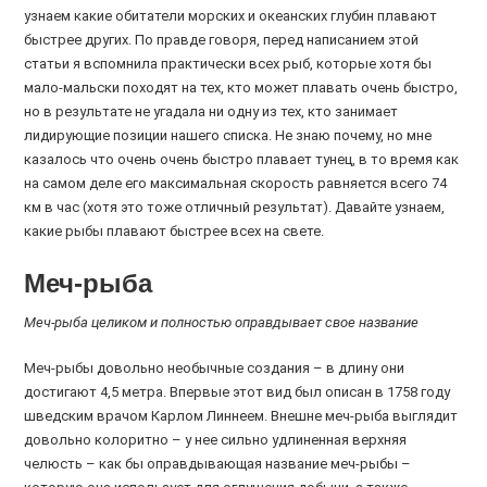
узнаем какие обитатели морских и океанских глубин плавают
быстрее других. По правде говоря, перед написанием этой
статьи я вспомнила практически всех рыб, которые хотя бы
мало-мальски походят на тех, кто может плавать очень быстро,
но в результате не угадала ни одну из тех, кто занимает
лидирующие позиции нашего списка. Не знаю почему, но мне
казалось что очень очень быстро плавает тунец, в то время как
на самом деле его максимальная скорость равняется всего 74
км в час (хотя это тоже отличный результат). Давайте узнаем,
какие рыбы плавают быстрее всех на свете.
Меч-рыба
Меч-рыба целиком и полностью оправдывает свое название
Меч-рыбы довольно необычные создания – в длину они
достигают 4,5 метра. Впервые этот вид был описан в 1758 году
шведским врачом Карлом Линнеем. Внешне меч-рыба выглядит
довольно колоритно – у нее сильно удлиненная верхняя
челюсть – как бы оправдывающая название меч-рыбы –