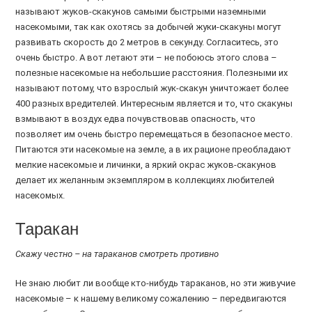
называют жуков-скакунов самыми быстрыми наземными
насекомыми, так как охотясь за добычей жуки-скакуны могут
развивать скорость до 2 метров в секунду. Согласитесь, это
очень быстро. А вот летают эти – не побоюсь этого слова –
полезные насекомые на небольшие расстояния. Полезными их
называют потому, что взрослый жук-скакун уничтожает более
400 разных вредителей. Интересным является и то, что скакуны
взмывают в воздух едва почувствовав опасность, что
позволяет им очень быстро перемещаться в безопасное место.
Питаются эти насекомые на земле, а в их рационе преобладают
мелкие насекомые и личинки, а яркий окрас жуков-скакунов
делает их желанным экземпляром в коллекциях любителей
насекомых.
Таракан
Скажу честно – на тараканов смотреть противно
Не знаю любит ли вообще кто-нибудь тараканов, но эти живучие
насекомые – к нашему великому сожалению – передвигаются