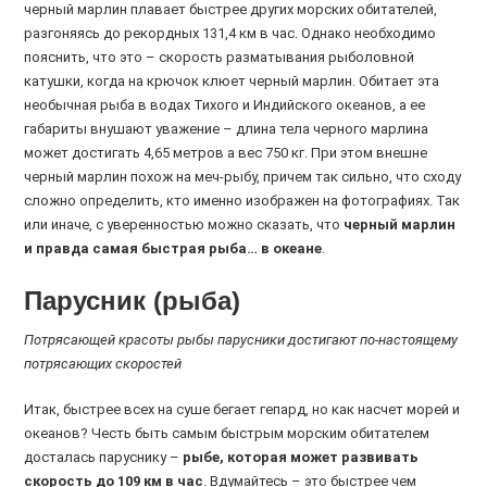
черный марлин плавает быстрее других морских обитателей,
разгоняясь до рекордных 131,4 км в час. Однако необходимо
пояснить, что это – скорость разматывания рыболовной
катушки, когда на крючок клюет черный марлин. Обитает эта
необычная рыба в водах Тихого и Индийского океанов, а ее
габариты внушают уважение – длина тела черного марлина
может достигать 4,65 метров а вес 750 кг. При этом внешне
черный марлин похож на меч-рыбу, причем так сильно, что сходу
сложно определить, кто именно изображен на фотографиях. Так
или иначе, с уверенностью можно сказать, что
черный марлин
и правда самая быстрая рыба… в океане
.
Парусник (рыба)
Потрясающей красоты рыбы парусники достигают по-настоящему
потрясающих скоростей
Итак, быстрее всех на суше бегает гепард, но как насчет морей и
океанов? Честь быть самым быстрым морским обитателем
досталась паруснику –
рыбе, которая может развивать
скорость до 109 км в час
. Вдумайтесь – это быстрее чем