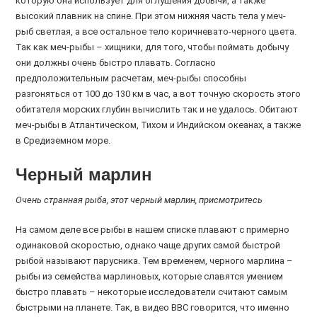
которую она использует для оглушения добычи, а также
высокий плавник на спине. При этом нижняя часть тела у меч-
рыб светлая, а все остальное тело коричневато-черного цвета.
Так как меч-рыбы – хищники, для того, чтобы поймать добычу
они должны очень быстро плавать. Согласно
предположительным расчетам, меч-рыбы способны
разгоняться от 100 до 130 км в час, а вот точную скорость этого
обитателя морских глубин вычислить так и не удалось. Обитают
меч-рыбы в Атлантическом, Тихом и Индийском океанах, а также
в Средиземном море.
Черный марлин
Очень странная рыба, этот черный марлин, присмотритесь
На самом деле все рыбы в нашем списке плавают с примерно
одинаковой скоростью, однако чаще других самой быстрой
рыбой называют парусника. Тем временем, черного марлина –
рыбы из семейства марлиновых, которые славятся умением
быстро плавать – некоторые исследователи считают самым
быстрыми на планете. Так, в видео BBC говорится, что именно