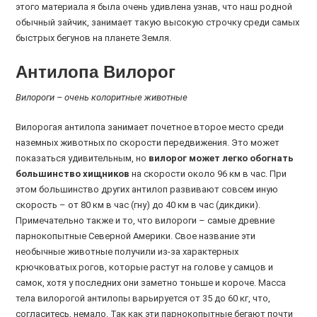
этого материала я была очень удивлена узнав, что наш родной
обычный зайчик, занимает такую высокую строчку среди самых
быстрых бегунов на планете Земля.
Антилопа Вилорог
Вилороги – очень колоритные животные
Вилорогая антилопа занимает почетное второе место среди
наземных животных по скорости передвижения. Это может
показаться удивительным, но
вилорог может легко обогнать
большинство хищников
на скорости около 96 км в час. При
этом большинство других антилоп развивают совсем иную
скорость – от 80 км в час (гну) до 40 км в час (дикдики).
Примечательно также и то, что вилороги – самые древние
парнокопытные Северной Америки. Свое название эти
необычные животные получили из-за характерных
крючковатых рогов, которые растут на голове у самцов и
самок, хотя у последних они заметно тоньше и короче. Масса
тела вилорогой антилопы варьируется от 35 до 60 кг, что,
согласитесь, немало. Так как эти парнокопытные бегают почти