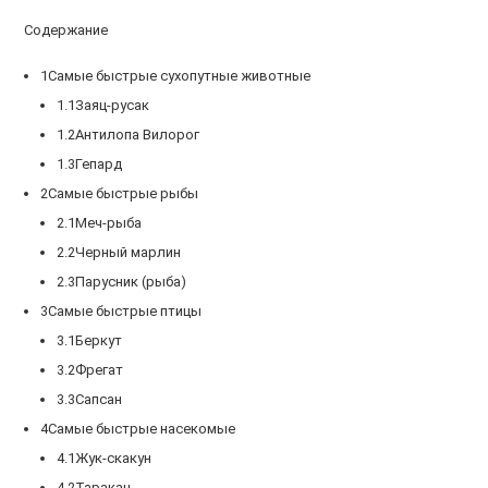
Содержание
1Самые быстрые сухопутные животные
1.1Заяц-русак
1.2Антилопа Вилорог
1.3Гепард
2Самые быстрые рыбы
2.1Меч-рыба
2.2Черный марлин
2.3Парусник (рыба)
3Самые быстрые птицы
3.1Беркут
3.2Фрегат
3.3Сапсан
4Самые быстрые насекомые
4.1Жук-скакун
4.2Таракан