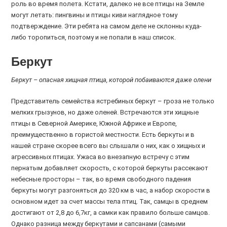
роль во время полета. Кстати, далеко не все птицы на Земле
могут летать: пингвины и птицы киви наглядное тому
подтверждение. Эти ребята на самом деле не склонны куда-
либо торопиться, поэтому и не попали в наш список.
Беркут
Беркут – опасная хищная птица, которой побаиваются даже олени
Представитель семейства ястребиных беркут – гроза не только
мелких грызунов, но даже оленей. Встречаются эти хищные
птицы в Северной Америке, Южной Африке и Европе,
преимущественно в гористой местности. Есть беркуты и в
нашей стране скорее всего вы слышали о них, как о хищных и
агрессивных птицах. Ужаса во внезапную встречу с этим
пернатым добавляет скорость, с которой беркуты рассекают
небесные просторы – так, во время свободного падения
беркуты могут разгоняться до 320 км в час, а набор скорости в
основном идет за счет массы тела птиц. Так, самцы в среднем
достигают от 2,8 до 6,7кг, а самки как правило больше самцов.
Однако разница между беркутами и сапсанами (самыми