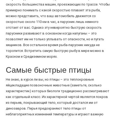
скорость большинства машин, проезжающих по трассе. Чтобы
примерно понимать с какой скоростью плавает эта рыба,
можно представить, что ваш автомобиль движется со
скоростью около 110 км в час, а парусник лишь немного
отстает от вас. Однако эту невероятно быструю скорость
парусники развивают в основном когда напуганы – это
позволяет им не только уплывать от опасности, но и пугать
хищников. Все остальное время рыба-парусник никуда не
торопится. Встретить самую быструю рыбу в мире можно в
Красном и Средиземном морях.
Самые быстрые птицы
Не знаю, в курсе ли вы, но птицы – это теплокровные
яйцекладущие позвоночные животные (заметьте, сколько
характеристик) которых биологи традиционно рассматривают
как отдельный класс. Их характерной чертой является покров
из перьев, покрывающий тело, который достался им от
динозавров. Перья предохраняют тело птицы от
неблагоприятных изменений температуры и играют важную