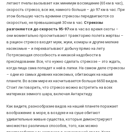
летают пчелы вызывает как минимум восхищение (65 км в час),
скорость стрекоз, все же, намного больше – до 97 км в час. При
этом большую часть времени стрекозы передвигаются со
скоростью, не превышающей 30 км в час.
Стрекозы
разгоняются до скорость 95-97
км в час во время охоты –
они моментально просчитывают траекторию полета жертвы –
в рацион стрекоз входят мухи, жуки, комары и другие мелкие
насекомые – и перехватывают добычу прямо на лету.
Потрясающая способность и никакой надобности в
преследовании. Все, что нужно сделать стрекозе – это ждать,
когда пища сама попадет к ней в лапки. На самом деле стрекозы
– одни из самых древних насекомых, обитающих на нашей
планете. Во всем мире их насчитывается больше 6650 видов.
Стоит ли говорить, что стрекоз можно встретить на всех
материках земного шара, включая Антарктиду.
Как видите, разнообразие видов на нашей планете поражает
воображение: в море, в воздухе и на суше обитают
удивительные живые существа, которые демонстрируют
множество различных способов, того, как можно