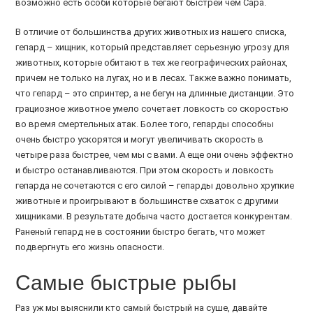
возможно есть особи которые бегают быстрей чем Сара.
В отличие от большинства других животных из нашего списка,
гепард – хищник, который представляет серьезную угрозу для
животных, которые обитают в тех же географических районах,
причем не только на лугах, но и в лесах. Также важно понимать,
что гепард – это спринтер, а не бегун на длинные дистанции. Это
грациозное животное умело сочетает ловкость со скоростью
во время смертельных атак. Более того, гепарды способны
очень быстро ускорятся и могут увеличивать скорость в
четыре раза быстрее, чем мы с вами. А еще они очень эффектно
и быстро останавливаются. При этом скорость и ловкость
гепарда не сочетаются с его силой – гепарды довольно хрупкие
животные и проигрывают в большинстве схваток с другими
хищниками. В результате добыча часто достается конкурентам.
Раненый гепард не в состоянии быстро бегать, что может
подвергнуть его жизнь опасности.
Самые быстрые рыбы
Раз уж мы выяснили кто самый быстрый на суше, давайте