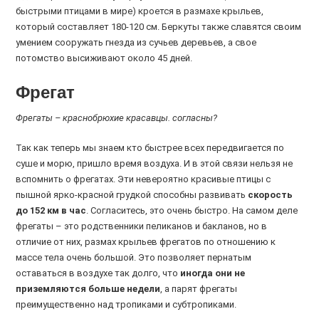
быстрыми птицами в мире) кроется в размахе крыльев,
который составляет 180-120 см. Беркуты также славятся своим
умением сооружать гнезда из сучьев деревьев, а свое
потомство высиживают около 45 дней.
Фрегат
Фрегаты – краснобрюхие красавцы. согласны?
Так как теперь мы знаем кто быстрее всех передвигается по
суше и морю, пришло время воздуха. И в этой связи нельзя не
вспомнить о фрегатах. Эти невероятно красивые птицы с
пышной ярко-красной грудкой способны развивать
скорость
до 152 км в час
. Согласитесь, это очень быстро. На самом деле
фрегаты – это родственники пеликанов и бакланов, но в
отличие от них, размах крыльев фрегатов по отношению к
массе тела очень большой. Это позволяет пернатым
оставаться в воздухе так долго, что
иногда они не
приземляются больше недели
, а парят фрегаты
преимущественно над тропиками и субтропиками.