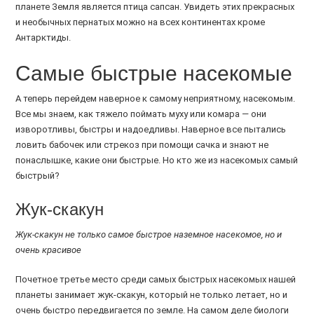
планете Земля является птица сапсан. Увидеть этих прекрасных
и необычных пернатых можно на всех континентах кроме
Антарктиды.
Самые быстрые насекомые
А теперь перейдем наверное к самому неприятному, насекомым.
Все мы знаем, как тяжело поймать муху или комара — они
изворотливы, быстры и надоедливы. Наверное все пытались
ловить бабочек или стрекоз при помощи сачка и знают не
понаслышке, какие они быстрые. Но кто же из насекомых самый
быстрый?
Жук-скакун
Жук-скакун не только самое быстрое наземное насекомое, но и
очень красивое
Почетное третье место среди самых быстрых насекомых нашей
планеты занимает жук-скакун, который не только летает, но и
очень быстро передвигается по земле. На самом деле биологи