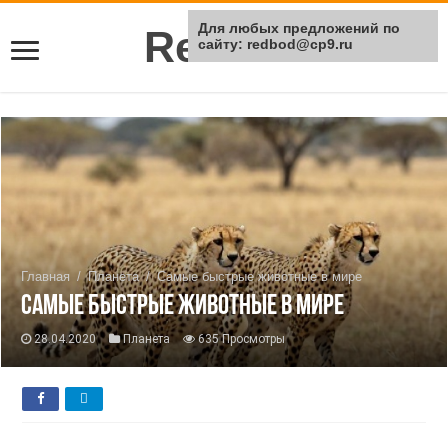
Для любых предложений по
Rei Red
сайту: redbod@cp9.ru
Главная
/
Планета
/
Самые быстрые животные в мире
Самые быстрые животные в мире
28.04.2020
Планета
635 Просмотры