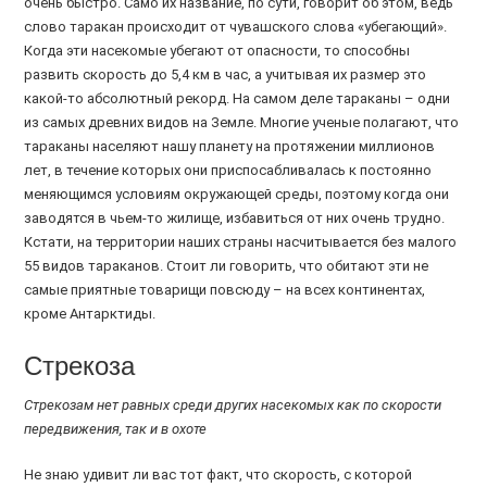
очень быстро. Само их название, по сути, говорит об этом, ведь
слово таракан происходит от чувашского слова «убегающий».
Когда эти насекомые убегают от опасности, то способны
развить скорость до 5,4 км в час, а учитывая их размер это
какой-то абсолютный рекорд. На самом деле тараканы – одни
из самых древних видов на Земле. Многие ученые полагают, что
тараканы населяют нашу планету на протяжении миллионов
лет, в течение которых они приспосабливалась к постоянно
меняющимся условиям окружающей среды, поэтому когда они
заводятся в чьем-то жилище, избавиться от них очень трудно.
Кстати, на территории наших страны насчитывается без малого
55 видов тараканов. Стоит ли говорить, что обитают эти не
самые приятные товарищи повсюду – на всех континентах,
кроме Антарктиды.
Стрекоза
Стрекозам нет равных среди других насекомых как по скорости
передвижения, так и в охоте
Не знаю удивит ли вас тот факт, что скорость, с которой