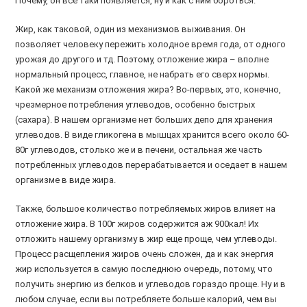
Почему, он все таки появляется, ну и как с ним бороться.
Жир, как таковой, один из механизмов выживания. Он
позволяет человеку пережить холодное время года, от одного
урожая до другого и тд. Поэтому, отложение жира – вполне
нормальный процесс, главное, не набрать его сверх нормы.
Какой же механизм отложения жира? Во-первых, это, конечно,
чрезмерное потребления углеводов, особенно быстрых
(сахара). В нашем организме нет больших депо для хранения
углеводов. В виде гликогена в мышцах хранится всего около 60-
80г углеводов, столько же и в печени, остальная же часть
потребленных углеводов перерабатывается и оседает в нашем
организме в виде жира.
Также, большое количество потребляемых жиров влияет на
отложение жира. В 100г жиров содержится аж 900кал! Их
отложить нашему организму в жир еще проще, чем углеводы.
Процесс расщепления жиров очень сложен, да и как энергия
жир используется в самую последнюю очередь, потому, что
получить энергию из белков и углеводов гораздо проще. Ну и в
любом случае, если вы потребляете больше калорий, чем вы