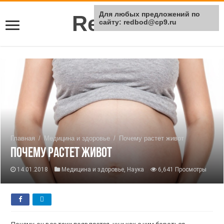
Для любых предложений по
Rei Red
сайту: redbod@cp9.ru
Главная
/
Медицина и здоровье
/
Почему растет живот
Почему растет живот
14.01.2018
Медицина и здоровье
,
Наука
6,641 Просмотры