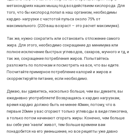
метахондриях наших мышц под воздействием кислорода. Для
того, что бы кислород попал в наш организм, необходимы
кардио- нагрузки с частотой пульса около 75% от
максимального. (220-ваш возраст – это расчет максимума).
Так же, нужно сократить или остановить отложение самого
жира. Для этого, необходимо сокращение до минимума или
полное исключение быстрых углеводов, сахаров, мучного и тд, и
так же, сокращение потребления жиров. Попытайтесь
разложить по полочкам и посмотреть на все, что вы едите.
Посчитайте примерное потребление калорий и жиров и
скорректируйте питание, если необходимо.
Думаю, вы удивитесь, насколько больше, чем вы думаете, вы
ежедневно употребляете! Возвращаясь к кардио нагрузкам,
время кардио должно быть не менее 40мин, потому, что в
первые 20мин у вас сгорают только углеводы в виде гликогена,
а только потом начинают сгорать жиры. Конечно, чем больше
вы себе уже ‘наели’ живот, тем больше времени вам
понадобится на его уменьшение, но все рецепты уже давно