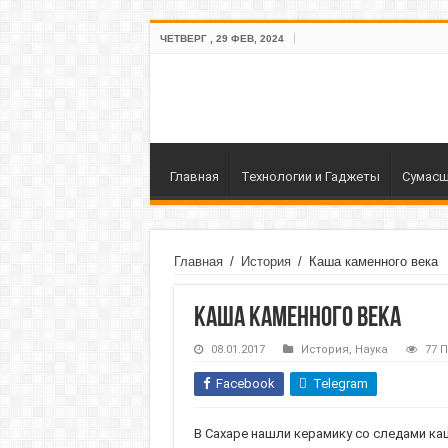
ЧЕТВЕРГ , 29 ФЕВ, 2024
Главная
Технологии и Гаджеты
Сумасш
Главная
/
История
/
Каша каменного века
Каша каменного века
08.01.2017
История
,
Наука
77 
Facebook
Telegram
В Сахаре нашли керамику со следами ка