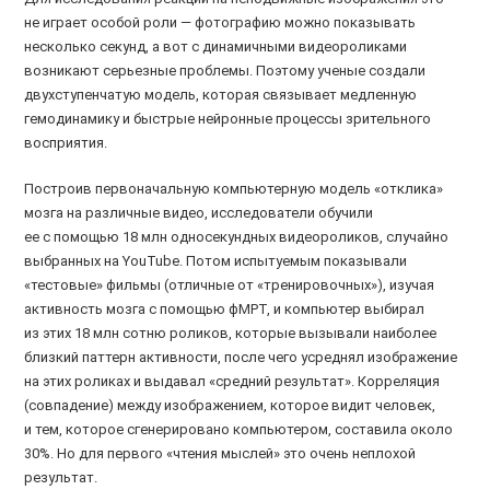
не играет особой роли — фотографию можно показывать
несколько секунд, а вот с динамичными видеороликами
возникают серьезные проблемы. Поэтому ученые создали
двухступенчатую модель, которая связывает медленную
гемодинамику и быстрые нейронные процессы зрительного
восприятия.
Построив первоначальную компьютерную модель «отклика»
мозга на различные видео, исследователи обучили
ее с помощью 18 млн односекундных видеороликов, случайно
выбранных на YouTube. Потом испытуемым показывали
«тестовые» фильмы (отличные от «тренировочных»), изучая
активность мозга с помощью фМРТ, и компьютер выбирал
из этих 18 млн сотню роликов, которые вызывали наиболее
близкий паттерн активности, после чего усреднял изображение
на этих роликах и выдавал «средний результат». Корреляция
(совпадение) между изображением, которое видит человек,
и тем, которое сгенерировано компьютером, составила около
30%. Но для первого «чтения мыслей» это очень неплохой
результат.