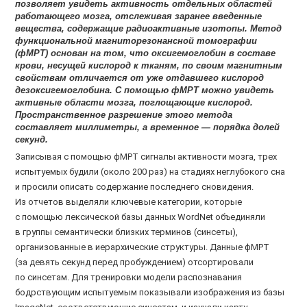
позволяет увидеть активность отдельных областей
работающего мозга, отслеживая заранее введенные
вещества, содержащие радиоактивные изотопы. Метод
функциональной магниторезонансной томографии
(фМРТ) основан на том, что оксигемоглобин в составе
крови, несущей кислород к тканям, по своим магнитным
свойствам отличается от уже отдавшего кислород
дезоксигемоглобина. С помощью фМРТ можно увидеть
активные области мозга, поглощающие кислород.
Пространственное разрешение этого метода
составляет миллиметры, а временное — порядка долей
секунд.
Записывая с помощью фМРТ сигналы активности мозга, трех
испытуемых будили (около 200 раз) на стадиях неглубокого сна
и просили описать содержание последнего сновидения.
Из отчетов выделяли ключевые категории, которые
с помощью лексической базы данных WordNet объединяли
в группы семантически близких терминов (синсеты),
организованные в иерархические структуры. Данные фМРТ
(за девять секунд перед пробуждением) отсортировали
по синсетам. Для тренировки модели распознавания
бодрствующим испытуемым показывали изображения из базы