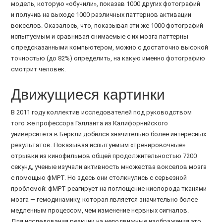
модель, которую «обучили», показав 1000 других фотографий
и получив на выходе 1000 различных паттернов активации
вокселов. Оказалось, что, показывая эти же 1000 фотографий
испытуемым и сравнивая снимаемые с их мозга паттерны
с предсказанными компьютером, можно с достаточно высокой
точностью (до 82%) определить, на какую именно фотографию
смотрит человек.
Движущиеся картинки
В 2011 году коллектив исследователей под руководством
того же профессора Гэлланта из Калифорнийского
университета в Беркли добился значительно более интересных
результатов. Показывая испытуемым «тренировочные»
отрывки из кинофильмов общей продолжительностью 7200
секунд, ученые изучали активность множества вокселов мозга
с помощью фМРТ. Но здесь они столкнулись с серьезной
проблемой: фМРТ реагирует на поглощение кислорода тканями
мозга — гемодинамику, которая является значительно более
медленным процессом, чем изменение нервных сигналов.
Для исследования реакции на неподвижные изображения это