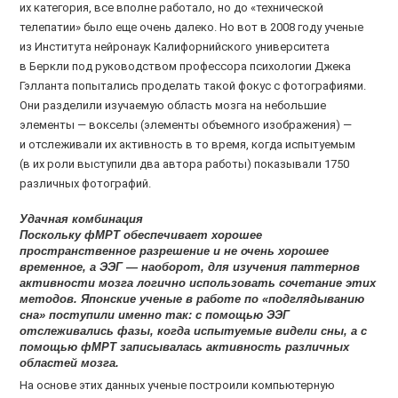
их категория, все вполне работало, но до «технической
телепатии» было еще очень далеко. Но вот в 2008 году ученые
из Института нейронаук Калифорнийского университета
в Беркли под руководством профессора психологии Джека
Гэлланта попытались проделать такой фокус с фотографиями.
Они разделили изучаемую область мозга на небольшие
элементы — вокселы (элементы объемного изображения) —
и отслеживали их активность в то время, когда испытуемым
(в их роли выступили два автора работы) показывали 1750
различных фотографий.
Удачная комбинация
Поскольку фМРТ обеспечивает хорошее
пространственное разрешение и не очень хорошее
временное, а ЭЭГ — наоборот, для изучения паттернов
активности мозга логично использовать сочетание этих
методов. Японские ученые в работе по «подглядыванию
сна» поступили именно так: с помощью ЭЭГ
отслеживались фазы, когда испытуемые видели сны, а с
помощью фМРТ записывалась активность различных
областей мозга.
На основе этих данных ученые построили компьютерную