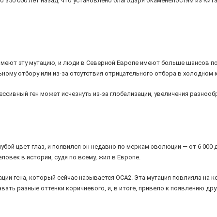
ло 350 000 лет назад, что установлено благодаря окаменелостям из Ки
меют эту мутацию, и люди в Северной Европе имеют больше шансов пол
ьному отбору или из-за отсутствия отрицательного отбора в холодном 
ссивный ген может исчезнуть из-за глобализации, увеличения разнообр
бой цвет глаз, и появился он недавно по меркам эволюции — от 6 000 д
ловек в истории, судя по всему, жил в Европе.
ации гена, который сейчас называется ОСА2. Эта мутация повлияла на 
ать разные оттенки коричневого, и, в итоге, привело к появлению дру