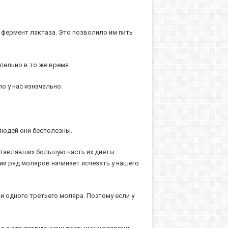
 фермент лактаза. Это позволило им пить
лельно в то же время.
о у нас изначально.
 людей они бесполезны.
тавлявших большую часть их диеты.
ий ряд моляров начинает исчезать у нашего
и одного третьего моляра. Поэтому если у