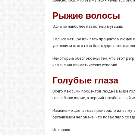
Выяснилось, что эта мутация началась око
Рыжие волосы
Одна из наиболее известных мутаций.
Только четыре или пять процентов людей и
усилением этого гена благодаря положител
Некоторые обеспокоены тем, что этот регре
изменения климатических условий.
Голубые глаза
Всего у восьми процентов людей в мире голу
глаза были карие, а первый голубоглазый че
Изменение цвета глаз произошло из-за мут
организмом человека, что позволило создав
Источник