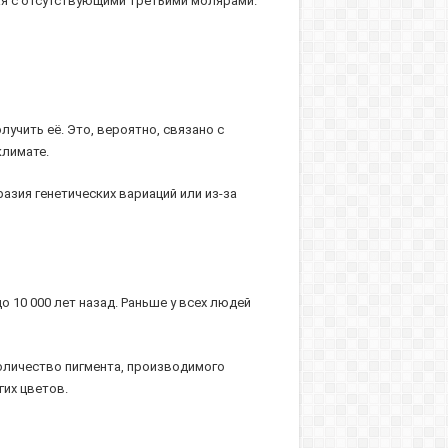
тая с отсутствующими третьими молярами.
учить её. Это, вероятно, связано с
климате.
азия генетических вариаций или из-за
о 10 000 лет назад. Раньше у всех людей
количество пигмента, производимого
гих цветов.