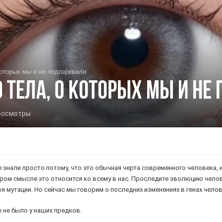
которых мы и не подозревали
 тела, о которых мы и не
росмотры
е знали просто потому, что это обычная черта современного человека, и
ром смысле это относится ко всему в нас. Проследите эволюцию челове
 мутации. Но сейчас мы говорим о последних изменениях в генах челов
 не было у наших предков.