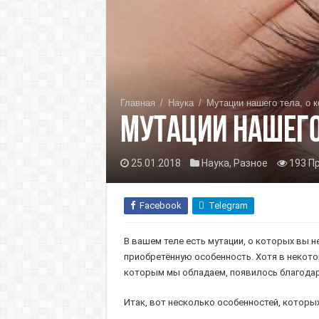
Главная
/
Наука
/
Мутации нашего тела, о 
Мутации нашего
25.01.2018
Наука
,
Разное
193 П
Facebook
Telegram
В вашем теле есть мутации, о которых вы н
приобретённую особенность. Хотя в некото
которым мы обладаем, появилось благодаря
Итак, вот несколько особенностей, которых