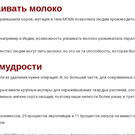
ивать молоко
одомашнили коров, мутация в гене МСМ6 позволила людям производить
 например в Индии, возможность усваивать молоко развивалась парал
ство людей могут пить молоко, но это не та способность, которая был
 мудрости
ля их удаления нужна операция. И, по большей части, для современных
орые имели крупные моляры для пережёвывания твердых растений, сос
ные, мягкие сорта овощей, поэтому наши челюсти более узкие, и трет
эскимосов, 25 процентов европейцев и 11 процентов негров не имеют н
ли.