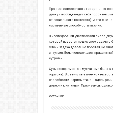
Про тестостерон часто говорят, что он 
драку и вообще ведут себя порой весьм
от социального контекста). И это еще не
умственные способности мужчин.
В исследовании участвовали около двух 
которой известен под именем задачи о бе
мяч?» Задача довольно простая, но мног
интуиция. Если человек дает правильный
нутром».
Суть эксперимента с мужчинами была в т
гормона). В результате именно «тестос
способности к арифметике – здесь речь
доверии к интуиции. Признаемся, однако
Источник