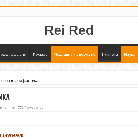
Rei Red
едшие факты
Космос
Медицина и здоровье
Планета
Наука
роновая арифметика
ика
аука
732 Просмотры
 глупеют