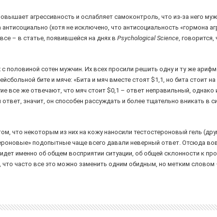
повышает агрессивность и ослабляет самоконтроль, что из-за него муж
а антисоциально (хотя не исключено, что антисоциальность «гормона а
 все – в статье, появившейся на днях в
Psychological Science
, говорится,
с половиной сотен мужчин. Их всех просили решить одну и ту же арифм
йсбольной бите и мяче: «Бита и мяч вместе стоят $1,1, но бита стоит на
ие все же отвечают, что мяч стоит $0,1 – ответ неправильный, однако 
 ответ, значит, он способен рассуждать и более тщательно вникать в с
ом, что некоторым из них на кожу наносили тестостероновый гель (друг
тероновые» подопытные чаще всего давали неверный ответ. Отсюда вов
 идет именно об общем восприятии ситуации, об общей склонности к 
, что часто все это можно заменить одним обидным, но метким словом –