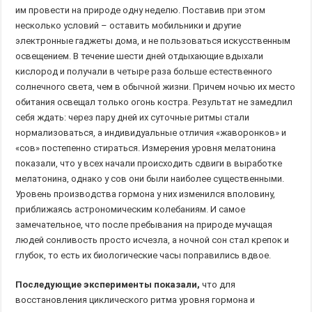
им провести на природе одну неделю. Поставив при этом
несколько условий – оставить мобильники и другие
электронные гаджеты дома, и не пользоваться искусственным
освещением. В течение шести дней отдыхающие вдыхали
кислород и получали в четыре раза больше естественного
солнечного света, чем в обычной жизни. Причем ночью их место
обитания освещал только огонь костра. Результат не замедлил
себя ждать: через пару дней их суточные ритмы стали
нормализоваться, а индивидуальные отличия «жаворонков» и
«сов» постепенно стираться. Измерения уровня мелатонина
показали, что у всех начали происходить сдвиги в выработке
мелатонина, однако у сов они были наиболее существенными.
Уровень производства гормона у них изменился вполовину,
приближаясь астрономическим колебаниям. И самое
замечательное, что после пребывания на природе мучащая
людей сонливость просто исчезла, а ночной сон стал крепок и
глубок, то есть их биологические часы поправились вдвое.
Последующие эксперименты показали,
что для
восстановления циклического ритма уровня гормона и