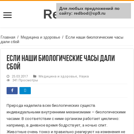
Для любых предложений по
Rei Red
сайту: redbod@cp9.ru
Главная
/
Медицина и здоровье
/
Если наши биологические часы
дали сбой
Если наши биологические часы дали
сбой
25.03.2017
Медицина и здоровье
,
Наука
341 Просмотры
Природа наделила всех биологических существ
индивидуальными внутренними механизмами — биологическими
часами. В соответствии с ними организм работает циклично:
например, в дневное время бодрствует, а ночью спит.
Животные очень тонко и правильно реагируют на изменения не