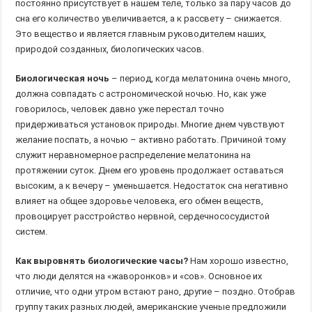
постоянно присутствует в нашем теле, только за пару часов до
сна его количество увеличивается, а к рассвету – снижается.
Это вещество и является главным руководителем наших,
природой созданных, биологических часов.
Биологическая ночь
– период, когда мелатонина очень много,
должна совпадать с астрономической ночью. Но, как уже
говорилось, человек давно уже перестал точно
придерживаться установок природы. Многие днем чувствуют
желание поспать, а ночью – активно работать. Причиной тому
служит неравномерное распределение мелатонина на
протяжении суток. Днем его уровень продолжает оставаться
высоким, а к вечеру – уменьшается. Недостаток сна негативно
влияет на общее здоровье человека, его обмен веществ,
провоцирует расстройство нервной, сердечнососудистой
систем.
Как выровнять биологические часы?
Нам хорошо известно,
что люди делятся на «жаворонков» и «сов». Основное их
отличие, что одни утром встают рано, другие – поздно. Отобрав
группу таких разных людей, американские ученые предложили