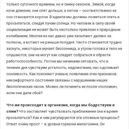
только суточного времени, но и смену сезонов. Зимой, когда
ночи длиннее, они спят дольше, а летом – соответственно их
сон становится короче. В идеале мы должны ложиться спать и
просыпаться, следуя лучам солнца. Но человек в силу своей
социализации не может быть настолько привязан к природным
колебаниям. Многие из нас давно уже засыпают далеко за
полночь, а встают не раньше полудня. Часто становится трудно
заснуть, некоторых мучает бессонница, а утром голова и тело не
слушаются, они не могут как следует собраться и обрести
работоспособность. Потом мы начинаем сетовать, что в
течение дня чувствуем усталость, недомогание, нас одолевает
сонливость. Как поясняют ученые, появление этих признаков
некомфортного состояния связаны с нарушением наших
биологических часов. Можно ли починить их после «поломки»,
если они дали сбой?
Что же происходит в организме, когда мы бодрствуем и
спим?
Что заставляет чувствовать приближение сна и время
просыпаться? Как и чем регулируются эти сложные процессы?
Ответ очень прост – в уровне гормона мелатонина. Он