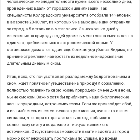
человеческой жизнедеятельности нужны всего несколько дней,
проведенных вдали от городской цивилизации. Так
специалисты Колорадского университета отобрали 14 человек
в возрасте 20-30 лет, из которых 9 на выходные дни отправили
за город, а 5 оставили в мегаполисе. За несколько дней у
выехавших на природу людей уровень мелатонина сместился на
один час, приблизившись к астрономической норме. У
оставшихся дома этот сдвиг еще больше усугубился. Видимо, по
причине стремления наверстать их недельное недосыпание
длительным дневным сном.
Итак, всех, кто почувствовал разлад между бодрствованием и
сном, ждет приятное путешествие на природу! К сожалению,
полностью подчинить свою жизнь природной смене дня и ночи,
мы не сможем. Важно хотя бы приблизить наши биологические
часы к природным, астрономическим. Если же произойдет сбой,
и вы выбьетесь из естественного расписания, пусть это станет
сигналом, что пора отправляться в поход, поближе к
солнечному свету и подальше от искусственных его
источников. Отсутствие возможности выйти надолго за город
можно компенсировать прогулками по улицам, во время