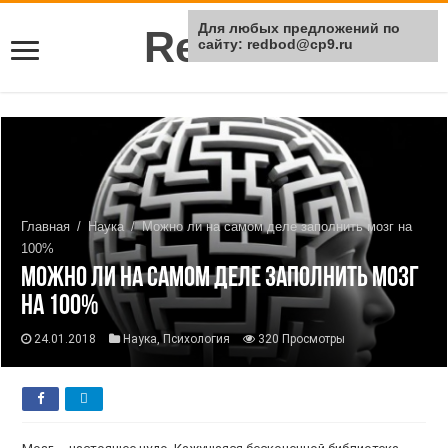
Для любых предложений по
Rei Red
сайту: redbod@cp9.ru
Главная
/
Наука
/
Можно ли на самом деле заполнить мозг на
100%
Можно ли на самом деле заполнить мозг
на 100%
24.01.2018
Наука
,
Психология
320 Просмотры