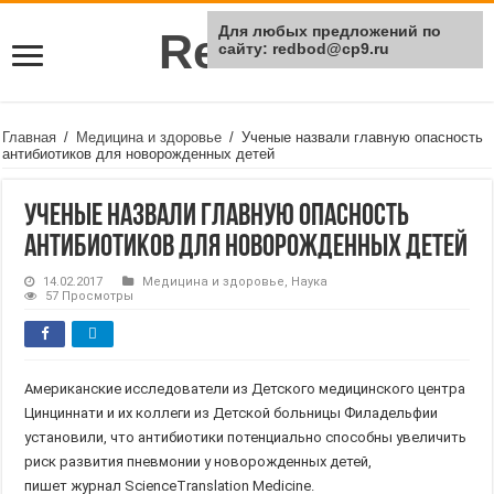
Для любых предложений по
Rei Red
сайту: redbod@cp9.ru
Главная
/
Медицина и здоровье
/
Ученые назвали главную опасность
антибиотиков для новорожденных детей
Ученые назвали главную опасность
антибиотиков для новорожденных детей
14.02.2017
Медицина и здоровье
,
Наука
57 Просмотры
Американские исследователи из Детского медицинского центра
Цинциннати и их коллеги из Детской больницы Филадельфии
установили, что антибиотики потенциально способны увеличить
риск развития пневмонии у новорожденных детей,
пишет журнал
Science
Translation
Medicine
.