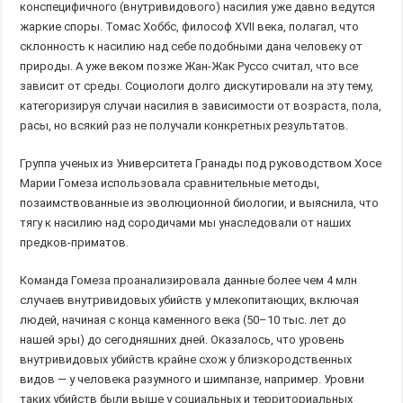
конспецифичного (внутривидового) насилия уже давно ведутся
жаркие споры. Томас Хоббс, философ XVII века, полагал, что
склонность к насилию над себе подобными дана человеку от
природы. А уже веком позже Жан-Жак Руссо считал, что все
зависит от среды. Социологи долго дискутировали на эту тему,
категоризируя случаи насилия в зависимости от возраста, пола,
расы, но всякий раз не получали конкретных результатов.
Группа ученых из Университета Гранады под руководством Хосе
Марии Гомеза использовала сравнительные методы,
позаимствованные из эволюционной биологии, и выяснила, что
тягу к насилию над сородичами мы унаследовали от наших
предков-приматов.
Команда Гомеза проанализировала данные более чем 4 млн
случаев внутривидовых убийств у млекопитающих, включая
людей, начиная с конца каменного века (50–10 тыс. лет до
нашей эры) до сегодняшних дней. Оказалось, что уровень
внутривидовых убийств крайне схож у близкородственных
видов — у человека разумного и шимпанзе, например. Уровни
таких убийств были выше у социальных и территориальных