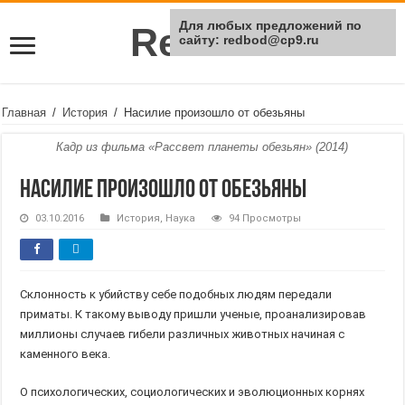
Для любых предложений по
Rei Red
сайту: redbod@cp9.ru
Главная
/
История
/
Насилие произошло от обезьяны
Кадр из фильма «Рассвет планеты обезьян» (2014)
Насилие произошло от обезьяны
03.10.2016
История
,
Наука
94 Просмотры
Склонность к убийству себе подобных людям передали
приматы. К такому выводу пришли ученые, проанализировав
миллионы случаев гибели различных животных начиная с
каменного века.
О психологических, социологических и эволюционных корнях