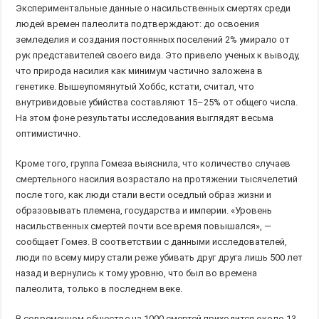
Экспериментальные данные о насильственных смертях среди
людей времен палеолита подтверждают: до освоения
земледелия и создания постоянных поселений 2% умирало от
рук представителей своего вида. Это привело ученых к выводу,
что природа насилия как минимум частично заложена в
генетике. Вышеупомянутый Хоббс, кстати, считал, что
внутривидовые убийства составляют 15–25% от общего числа.
На этом фоне результаты исследования выглядят весьма
оптимистично.
Кроме того, группа Гомеза выяснила, что количество случаев
смертельного насилия возрастало на протяжении тысячелетий
после того, как люди стали вести оседлый образ жизни и
образовывать племена, государства и империи. «Уровень
насильственных смертей почти все время повышался», —
сообщает Гомез. В соответствии с данными исследователей,
люди по всему миру стали реже убивать друг друга лишь 500 лет
назад и вернулись к тому уровню, что был во времена
палеолита, только в последнем веке.
В современном обществе на 1000 смертей приходится около 13