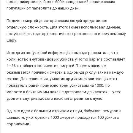
проанализированы более 600 исследований человеческих
популяций от палеолита до наших дней.
Подсчет смертей доисторических людей представлял
отдельную сложность. Для этого Гомез использовал данные,
полученные в ходе археологических раскопок по всему земному
шару.
Исходя из полученной информации команда рассчитала, что
количество внутривидовых убийств у Homo sapiens составляет
1–2% от общего количества смертей. То есть насилие
оказывается причиной смерти в одном-двух случаях на каждую
сотню. Для сравнения, у многих других млекопитающих этот
показатель равен примерно трем убийствам на 1000. По
милости к ближним мы пока не дотягиваем до касаток — у тех
уровень внутривидового насилия стремится к нулю.
Однако идем с большим отрывом от пум, бабуинов, лемуров и
шиншилл, у которых на 1000 смертей приходится 100 убийств
сородичами.