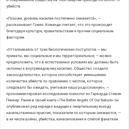
убийств.
«Похоже, уровень насилия постепенно снижается», —
рассказывает Гомез. Команда считает, что это происходит
благодаря культуре, правительствам и прочим социальным
факторам.
«Отталкиваясь от трех биологических постулатов — мы
приматы, мы социальные и мы территориальные, — можно
предположить, что в естественных условиях мы должны быть
склонны к внутривидовому насилию. Общество создало
законодательство, которое способствует уменьшению
количества убийств по сравнению с числом, которое
следовало бы ожидать, учитывая нашу родословную», —
прокомментировал исследование психолог из Гарварда Стивен
Пинкер. Ранее в своей книге «The Better Angels Of Our Nature» он
опубликовал ряд нередко ведущих к смертельному исходу
насильственных практик, показатели по которым снижаются, —
в их числе войны, убийства, изнасилования и слепой фанатизм.