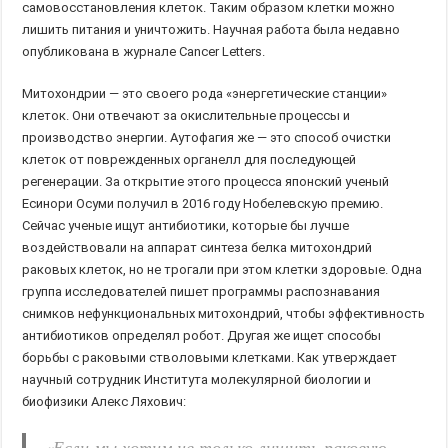
самовосстановления клеток. Таким образом клетки можно
лишить питания и уничтожить. Научная работа была недавно
опубликована в журнале Cancer Letters.
Митохондрии — это своего рода «энергетические станции»
клеток. Они отвечают за окислительные процессы и
производство энергии. Аутофагия же — это способ очистки
клеток от поврежденных органелл для последующей
регенерации. За открытие этого процесса японский ученый
Есинори Осуми получил в 2016 году Нобелевскую премию.
Сейчас ученые ищут антибиотики, которые бы лучше
воздействовали на аппарат синтеза белка митохондрий
раковых клеток, но не трогали при этом клетки здоровые. Одна
группа исследователей пишет программы распознавания
снимков нефункциональных митохондрий, чтобы эффективность
антибиотиков определял робот. Другая же ищет способы
борьбы с раковыми стволовыми клетками. Как утверждает
научный сотрудник Института молекулярной биологии и
биофизики Алекс Ляхович:
«Если мы хотим не только лишить раковую