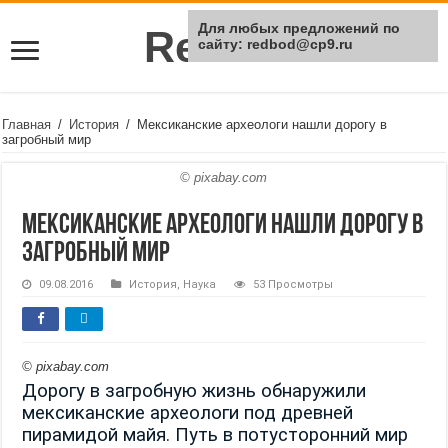
Для любых предложений по
Rei Red
сайту: redbod@cp9.ru
Главная
/
История
/
Мексиканские археологи нашли дорогу в
загробный мир
© pixabay.com
Мексиканские археологи нашли дорогу в
загробный мир
09.08.2016
История
,
Наука
53 Просмотры
© pixabay.com
Дорогу в загробную жизнь обнаружили
мексиканские археологи под древней
пирамидой майя. Путь в потусторонний мир