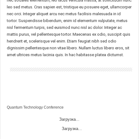
nec sodales elementum, leo lacus vehicula massa, at sollicitudin nunc
leo sed metus. Cras sapien est, tristique eu posuere eget, ullamcorper
nec orci. Integer aliquet arcu nec metus facilisis malesuada in id
tortor. Suspendisse bibendum, enim id elementum vulputate, metus
nisl fermentum turpis, sed euismod nunc nisl ac dolor. Integer ac
mattis purus, vel pellentesque tortor. Maecenas ex odio, suscipit quis
hendrerit et, scelerisque vel enim. Etiam feugiat nibh sed odio
dignissim pellentesque non vitae libero. Nullam luctus libero eros, sit
amet ultrices metus lacinia quis. In hac habitasse platea dictumst.
Quantum Technology Conference
Загрузка...
Загрузка...