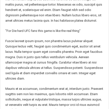
mattis purus, vel pellentesque tortor. Maecenas ex odio, suscipit quis
hendrerit et, scelerisque vel enim. Etiam feugiat nibh sed odio
dignissim pellentesque non vitae libero. Nullam luctus libero eros, sit
amet ultrices metus lacinia quis. In hac habitasse platea dictumst.
For Die hard UFC fans this game is like the real thing
Fusce laoreet ipsum ipsum, non pharetra lacus pulvinar aliquet.
Quisque lectus velit, feugiat quis condimentum eget, auctor sit amet
lacus. Nulla tempor quam eget convallis pharetra. Proin eget faucibus
magna. Duis in justo quis tellus vestibulum vehicula. Aenean
ullamcorper magna at cursus fringilla. Curabitur vitae libero at nisi
dapibus vehicula ultrices ut tellus. Suspendisse potenti. Suspendisse
sed ligula et diam imperdiet convallis ornare et sem. Integer eget
ultricies diam.
Mauris et ex accumsan, condimentum erat at, interdum justo. Praesent
sagittis sem non leo maximus, quis lobortis nibh accumsan. Etiam
sollicitudin, neque at vulputate tristique, massa turpis ultricies augue,
ut venenatis velit turpis eu erat. Mauris tempor orci id risus euismod