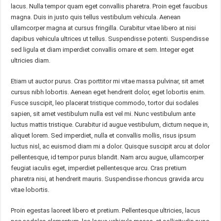
lacus. Nulla tempor quam eget convallis pharetra. Proin eget faucibus
magna. Duis in justo quis tellus vestibulum vehicula. Aenean
ullamcorper magna at cursus fringilla. Curabitur vitae libero at nisi
dapibus vehicula ultrices ut tellus. Suspendisse potenti. Suspendisse
sed ligula et diam imperdiet convallis ornare et sem. Integer eget
ultricies diam.
Etiam ut auctor purus. Cras porttitor mi vitae massa pulvinar, sit amet
cursus nibh lobortis. Aenean eget hendrerit dolor, eget lobortis enim.
Fusce suscipit, leo placerat tristique commodo, tortor dui sodales
sapien, sit amet vestibulum nulla est vel mi. Nunc vestibulum ante
luctus mattis tristique. Curabitur id augue vestibulum, dictum neque in,
aliquet lorem. Sed imperdiet, nulla et convallis mollis, risus ipsum
luctus nisl, ac euismod diam mi a dolor. Quisque suscipit arcu at dolor
pellentesque, id tempor purus blandit. Nam arcu augue, ullamcorper
feugiat iaculis eget, imperdiet pellentesque arcu. Cras pretium
pharetra nisi, at hendrerit mauris. Suspendisse rhoncus gravida arcu
vitae lobortis.
Proin egestas laoreet libero et pretium. Pellentesque ultricies, lacus