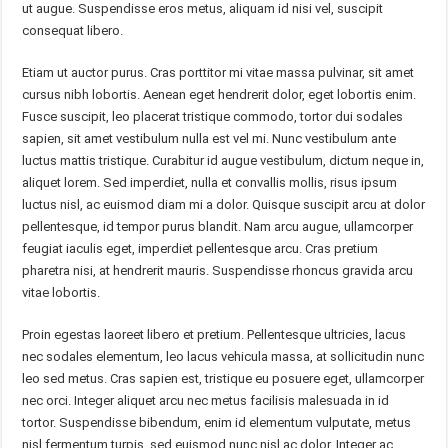
ut augue. Suspendisse eros metus, aliquam id nisi vel, suscipit
consequat libero.
Etiam ut auctor purus. Cras porttitor mi vitae massa pulvinar, sit amet
cursus nibh lobortis. Aenean eget hendrerit dolor, eget lobortis enim.
Fusce suscipit, leo placerat tristique commodo, tortor dui sodales
sapien, sit amet vestibulum nulla est vel mi. Nunc vestibulum ante
luctus mattis tristique. Curabitur id augue vestibulum, dictum neque in,
aliquet lorem. Sed imperdiet, nulla et convallis mollis, risus ipsum
luctus nisl, ac euismod diam mi a dolor. Quisque suscipit arcu at dolor
pellentesque, id tempor purus blandit. Nam arcu augue, ullamcorper
feugiat iaculis eget, imperdiet pellentesque arcu. Cras pretium
pharetra nisi, at hendrerit mauris. Suspendisse rhoncus gravida arcu
vitae lobortis.
Proin egestas laoreet libero et pretium. Pellentesque ultricies, lacus
nec sodales elementum, leo lacus vehicula massa, at sollicitudin nunc
leo sed metus. Cras sapien est, tristique eu posuere eget, ullamcorper
nec orci. Integer aliquet arcu nec metus facilisis malesuada in id
tortor. Suspendisse bibendum, enim id elementum vulputate, metus
nisl fermentum turpis, sed euismod nunc nisl ac dolor. Integer ac