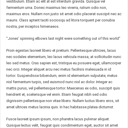
vestibulum. Etiam ac elit at est interdum gravida. Quisque vel
fermentum urna. Donec maximus leo viverra, rutrum odio non,
maximus eros. Nullam non justo sit amet odio placerat suscipit nec ac
mauris. Class aptent taciti sociosqu ad litora torquent per conubia
nostra, per inceptos himenaeos.
Jones’ spinning elbows last night were something out of this world
Proin egestas laoreet libero et pretium. Pellentesque ultricies, lacus
nec sodales elementum, leo lacus vehicula massa, at sollicitudin nunc
leo sed metus. Cras sapien est, tristique eu posuere eget, ullamcorper
nec orci. Integer aliquet arcu nec metus facilisis malesuada in id
tortor. Suspendisse bibendum, enim id elementum vulputate, metus
nisl fermentum turpis, sed euismod nunc nisl ac dolor. Integer ac
mattis purus, vel pellentesque tortor. Maecenas ex odio, suscipit quis
hendrerit et, scelerisque vel enim. Etiam feugiat nibh sed odio
dignissim pellentesque non vitae libero. Nullam luctus libero eros, sit
amet ultrices metus lacinia quis. In hac habitasse platea dictumst.
Fusce laoreet ipsum ipsum, non pharetra lacus pulvinar aliquet.
Quisque lectus velit, feugiat quis condimentum eget, auctor sit amet