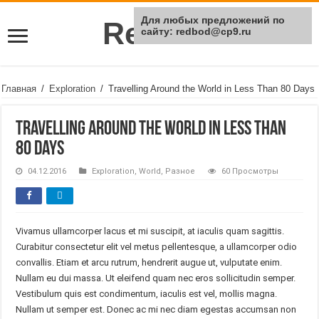
Для любых предложений по
Rei Red
сайту: redbod@cp9.ru
Главная
/
Exploration
/
Travelling Around the World in Less Than 80 Days
Travelling Around the World in Less Than
80 Days
04.12.2016
Exploration
,
World
,
Разное
60 Просмотры
Vivamus ullamcorper lacus et mi suscipit, at iaculis quam sagittis.
Curabitur consectetur elit vel metus pellentesque, a ullamcorper odio
convallis. Etiam et arcu rutrum, hendrerit augue ut, vulputate enim.
Nullam eu dui massa. Ut eleifend quam nec eros sollicitudin semper.
Vestibulum quis est condimentum, iaculis est vel, mollis magna.
Nullam ut semper est. Donec ac mi nec diam egestas accumsan non