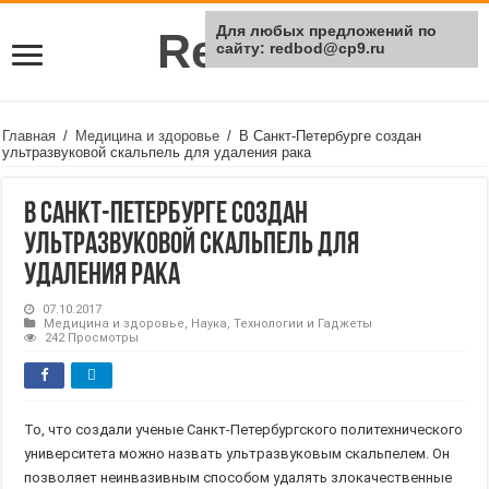
Для любых предложений по
Rei Red
сайту: redbod@cp9.ru
Главная
/
Медицина и здоровье
/
В Санкт-Петербурге создан
ультразвуковой скальпель для удаления рака
В Санкт-Петербурге создан
ультразвуковой скальпель для
удаления рака
07.10.2017
Медицина и здоровье
,
Наука
,
Технологии и Гаджеты
242 Просмотры
То, что создали ученые Санкт-Петербургского политехнического
университета можно назвать ультразвуковым скальпелем. Он
позволяет неинвазивным способом удалять злокачественные