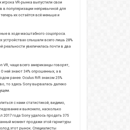
х игрока VR-рынка выпустили свои
ов в популяризации непривычной для
теперь их остаётся всё меньше и
нные в ходе масштабного соцопроса.
тих устройствах слышали всего лишь 28%
й реальности увеличилась почти в два
ion VR, чаще всего американцы говорят,
О ней знают 34% опрошенных, а в
дом ранее. Oculus Rift знаком 25%
во, то здесь Sony вырвалась далеко
ущем.
литься с нами статистикой, видимо,
следование и выяснило, насколько
л 2017 года Sony удалось продать 375
а данный момент продажи этой гарнитуры
молод этот рынок. Специалисты