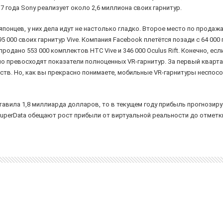
7 года Sony реализует около 2,6 миллиона своих гарнитур.
понцев, у них дела идут не настолько гладко. Второе место по продаж
 000 своих гарнитур Vive. Компания Facebook плетётся позади с 64 000 
родано 553 000 комплектов HTC Vive и 346 000 Oculus Rift. Конечно, ес
но превосходят показатели полноценных VR-гарнитур. За первый кварта
йств. Но, как вы прекрасно понимаете, мобильные VR-гарнитуры неспос
тавила 1,8 миллиарда долларов, то в текущем году прибыль прогнозиру
SuperData обещают рост прибыли от виртуальной реальности до отметк