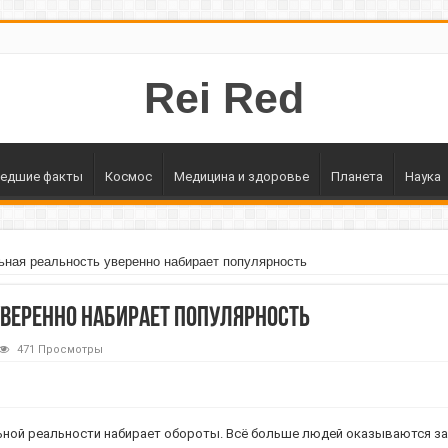
Rei Red
едшие факты
Космос
Медицина и здоровье
Планета
Наука
ьная реальность уверенно набирает популярность
уверенно набирает популярность
471 Просмотры
ьной реальности набирает обороты. Всё больше людей оказываются заи