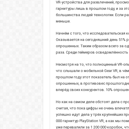
VR-устройства для развлечений, просмо
гарнитуры лишь в прошлом году, и за э
большинства людей технологии. Если ран
меньше.
Начнём с того, что исследовательская 
Оказывается на сегодняшний день 51% ре
опрошенных. Таким образом всего за од
раза. Среди геймеров осведомлённость о
Несмотря на то, что полноценный VR-опыт
что слышали о мобильной Gear VR, в чё
прошлом году этот показатель был на отм
опрошенных, в противовес прошлогодним
вперёд своих конкурентов. 10% опрошен
Но как на самом деле обстоят дела с пр
считая, что пока цифры не очень впеча
успешно идут дела у трёх крупнейших п
000 гарнитур PlayStation VR, а как мы 
уже перевалили за 1 200 000 коробок, ч