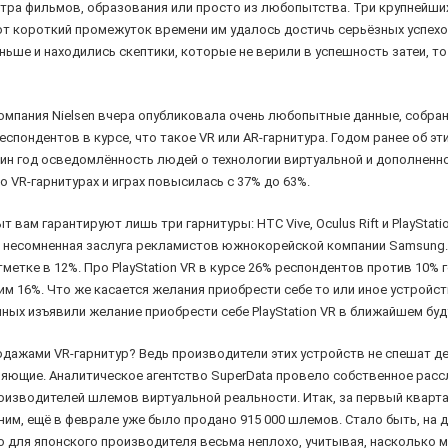
тра фильмов, образования или просто из любопытства. Три крупнейши
тот короткий промежуток времени им удалось достичь серьёзных успех
ьше и находились скептики, которые не верили в успешность затеи, то 
компания Nielsen вчера опубликовала очень любопытные данные, собра
спондентов в курсе, что такое VR или AR-гарнитура. Годом ранее об э
ин год осведомлённость людей о технологии виртуальной и дополненно
 VR-гарнитурах и играх повысилась с 37% до 63%.
 вам гарантируют лишь три гарнитуры: HTC Vive, Oculus Rift и PlayStat
м несомненная заслуга рекламистов южнокорейской компании Samsung. 
етке в 12%. Про PlayStation VR в курсе 26% респондентов против 10% го
 16%. Что же касается желания приобрести себе то или иное устройст
ных изъявили желание приобрести себе PlayStation VR в ближайшем буд
одажами VR-гарнитур? Ведь производители этих устройств не спешат де
тляющие. Аналитическое агентство SuperData провело собственное рас
роизводителей шлемов виртуальной реальности. Итак, за первый кварта
помним, ещё в феврале уже было продано 915 000 шлемов. Стало быть, н
то для японского производителя весьма неплохо, учитывая, насколько 