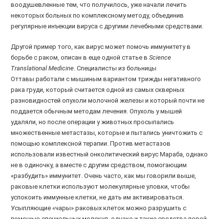
воодушевленные тем, что получилось, уже начали лечить
некоторых больных по комплексному методу, объединив
регулярные инъекции вируса с другими лечебными средствами.
Другой пример того, как вирус может помочь иммунитету в
борьбе с раком, описан в еще одной статье в
Science
Translational Medicine
. Специалисты из больницы
Оттавы работали с мышиным вариантом трижды негативного
рака груди, который считается одной из самых скверных
разновидностей опухоли молочной железы и который почти не
поддается обычным методам лечения. Опухоль у мышей
удаляли, но после операции у животных просыпались
множественные метастазы, которые и пытались уничтожить с
помощью комплексной терапии. Против метастазов
использовали известный онколитический вирус Мараба, однако
не в одиночку, а вместе с другим средством, помогающим
«разбудить» иммунитет. Очень часто, как мы говорили выше,
раковые клетки используют молекулярные уловки, чтобы
успокоить иммунные клетки, не дать им активироваться.
Усыпляющие «чары» раковых клеток можно разрушить с
помощью специальных молекул, однако и такие средства порой