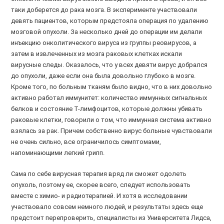
таки доберется до рака мозга. В эксперименте участвовали
девять пациентов, которым предстояла операция по удалению
мозговой опухоли. За несколько дней до операции им делали
инъекцию онколитического вируса из группы реовирусов, а
затем в извлеченных из мозга раковых клетках искали
вирусные следы. Оказалось, что у всех девяти вирус добрался
до опухоли, даже если она была довольно глубоко в мозге.
Кроме того, по больным тканям было видно, что в них довольно
активно работал иммунитет: количество иммунных сигнальных
белков и состояние Т-лимфоцитов, которые должны убивать
раковые клетки, говорили о том, что иммунная система активно
взялась за рак. Причем собственно вирус больные чувствовали
не очень сильно, все ограничилось симптомами,
напоминающими легкий грипп.
Сама по себе вирусная терапия вряд ли сможет одолеть
опухоль, поэтому ее, скорее всего, следует использовать
вместе с химио- и радиотерапией. И хотя в исследовании
участвовало совсем немного людей, и результаты здесь еще
предстоит перепроверить, специалисты из Университета Лидса,