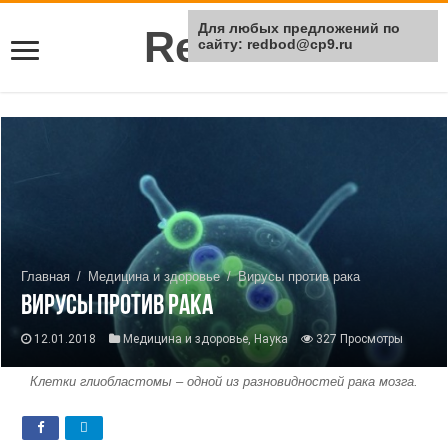
Для любых предложений по
Rei Red
сайту: redbod@cp9.ru
Главная
/
Медицина и здоровье
/
Вирусы против рака
Вирусы против рака
12.01.2018
Медицина и здоровье
,
Наука
327 Просмотры
Клетки глиобластомы – одной из разновидностей рака мозга.