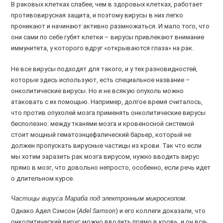
В раковых клетках слабее, чем в здоровых клетках, работает
противовирусная защита, и поэтому вирусы в них легко
проникают и начинают активно размножаться. И мало того, что
они сами по себе губят клетки – вирусы привлекают внимание
иммунитета, у которого вдруг «открываются глаза» на рак.
Не все вирусы подходят для такого, и у тех разновидностей,
которые здесь используют, есть специальное название –
онколитические вирусы. Но и не всякую опухоль можно
атаковать с их помощью. Например, долгое время считалось,
что против опухолей мозга применять онколитические вирусы
бесполезно: между тканями мозга и кровеносной системой
стоит мощный гематоэнцефалический барьер, который не
должен пропускать вирусные частицы из крови. Так что если
мы хотим заразить рак мозга вирусом, нужно вводить вирус
прямо в мозг, что довольно непросто, особенно, если речь идет
о длительном курсе.
Частицы вируса Мараба под электронным микроскопом.
Однако Адел Сэмсон (
Adel Samson
) и его коллеги доказали, что
онколитический вирус можно вводить прямо в кровь, и он все-