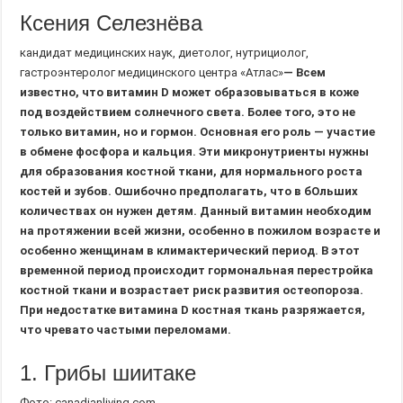
Ксения Селезнёва
кандидат медицинских наук, диетолог, нутрициолог,
гастроэнтеролог медицинского центра «Атлас»
— Всем
известно, что витамин D может образовываться в коже
под воздействием солнечного света. Более того, это не
только витамин, но и гормон. Основная его роль — участие
в обмене фосфора и кальция. Эти микронутриенты нужны
для образования костной ткани, для нормального роста
костей и зубов. Ошибочно предполагать, что в бОльших
количествах он нужен детям. Данный витамин необходим
на протяжении всей жизни, особенно в пожилом возрасте и
особенно женщинам в климактерический период. В этот
временной период происходит гормональная перестройка
костной ткани и возрастает риск развития остеопороза.
При недостатке витамина D костная ткань разряжается,
что чревато частыми переломами.
1. Грибы шиитаке
Фото: canadianliving.com