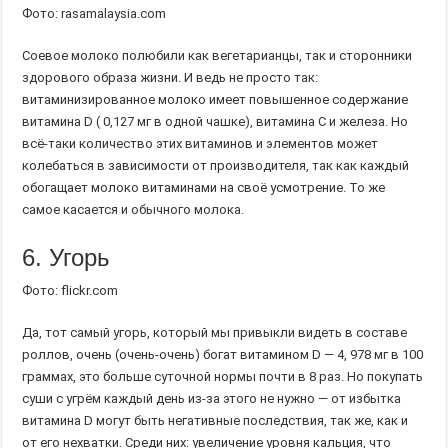
Фото: rasamalaysia.com
Соевое молоко полюбили как вегетарианцы, так и сторонники
здорового образа жизни. И ведь не просто так:
витаминизированное молоко имеет повышенное содержание
витамина D ( 0,127 мг в одной чашке), витамина С и железа. Но
всё-таки количество этих витаминов и элементов может
колебаться в зависимости от производителя, так как каждый
обогащает молоко витаминами на своё усмотрение. То же
самое касается и обычного молока.
6. Угорь
Фото: flickr.com
Да, тот самый угорь, который мы привыкли видеть в составе
роллов, очень (очень-очень) богат витамином D — 4, 978 мг в 100
граммах, это больше суточной нормы почти в 8 раз. Но покупать
суши с угрём каждый день из-за этого не нужно — от избытка
витамина D могут быть негативные последствия, так же, как и
от его нехватки. Среди них: увеличение уровня кальция, что