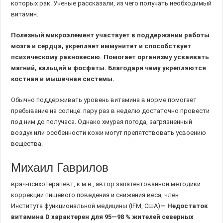
которых рак. Ученые рассказали, из чего получать необходимый
витамин.
Полезный микроэлемент участвует в поддержании работы
мозга и сердца, укрепляет иммунитет и способствует
психическому равновесию. Помогает организму усваивать
магний, кальций и фосфаты. Благодаря чему укрепляются
костная и мышечная системы.
Обычно поддерживать уровень витамина в норме помогает
пребывание на солнце: пару раз в неделю достаточно провести
под ним до получаса. Однако хмурая погода, загрязненный
воздух или особенности кожи могут препятствовать усвоению
вещества.
Михаил Гаврилов
врач-психотерапевт, к.м.н., автор запатентованной методики
коррекции пищевого поведения и снижения веса, член
Института функциональной медицины (IFM, США)
— Недостаток
витамина D характерен для 95—98 % жителей северных