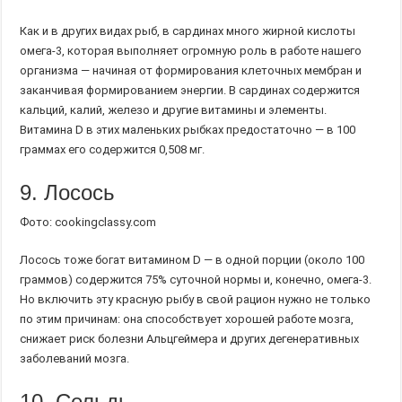
Как и в других видах рыб, в сардинах много жирной кислоты
омега-3, которая выполняет огромную роль в работе нашего
организма — начиная от формирования клеточных мембран и
заканчивая формированием энергии. В сардинах содержится
кальций, калий, железо и другие витамины и элементы.
Витамина D в этих маленьких рыбках предостаточно — в 100
граммах его содержится 0,508 мг.
9. Лосось
Фото: cookingclassy.com
Лосось тоже богат витамином D — в одной порции (около 100
граммов) содержится 75% суточной нормы и, конечно, омега-3.
Но включить эту красную рыбу в свой рацион нужно не только
по этим причинам: она способствует хорошей работе мозга,
снижает риск болезни Альцгеймера и других дегенеративных
заболеваний мозга.
10. Сельдь