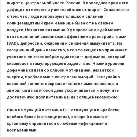
широт и центральной части России. В последнее время его
дефицит отмечают и у жителей южных широт. Связано это
с тем, что люди используют слишком сильный
солнцезащитный крем и меньше бывают на свежем
воздухе. Нехватка витамина D у взрослых людей может
стать причиной сезонными аффектными расстройствами
(SAD), депрессии, ожирения и снижения иммунитета. На
сегодняшний день известно, что это вещество принимает
участие в синтезе нейромедиатора — дофамина, который
оказывает стимулирующее воздействие. Низкий уровень
дофамина связан со слабой мотивацией, нехваткой
энергии, проблемами с контролем эмоций. Неслучайно
сезонный «сплин» накрывает многих именно осенью и
зимой, когда световой день укорачивается и получить
достаточную дозу витамина D на солнце невозможно.
Одна из функций витамина D — стимуляция выработки
особого белка (кателицидина), который помогает
организму справляться с любыми инфекциями и
воспалениями.